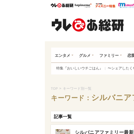
ウレぴあ総研
ハピママ*
ウレぴあ
ウレ
エンタメ
グルメ
ファミリー
恋
特集『おいしいウチごはん』
〜シェアしたく
>
キーワード別一覧
TOP
シルバニア
キーワード：
記事一覧
シルバニアファミリー最新