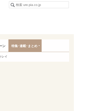
ーン
特集･連載･まとめ
キレイ