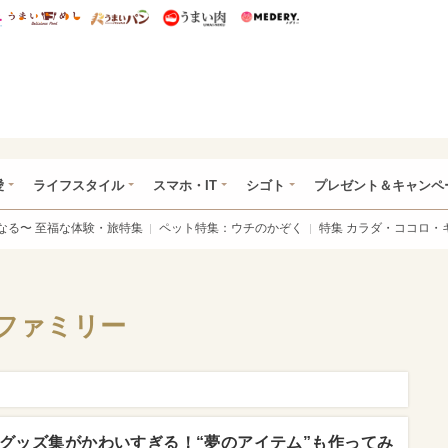
総研 ディズニー特集
mimot.
うまいめし
うまいパン
うまい肉
Medery.
ぴあ総研（うれぴあ）
愛
ライフスタイル
スマホ・IT
シゴト
プレゼント＆キャンペ
なる〜 至福な体験・旅特集
ペット特集：ウチのかぞく
特集 カラダ・ココロ・
ファミリー
グッズ集がかわいすぎる！“夢のアイテム”も作ってみ