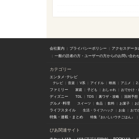
会社案内
プライバシーポリシー
アクセスデータ
一般の読者の方・ユーザーの方からのお問い合わ
カテゴリー
エンタメ･テレビ
テレビ
音楽
V系
アイドル
映画
アニメ
2
ファミリー
家庭
子ども
おしゃれ
おでかけ・
ディズニー
TDL
TDS
裏ワザ・攻略
混雑予想
グルメ･料理
スイーツ
食品
飲料
お菓子
お
ライフスタイル
生活・ライフハック
お金
おで
特集
・
連載
・
まとめ
特集『おいしいウチごはん』
ぴあ関連サイト