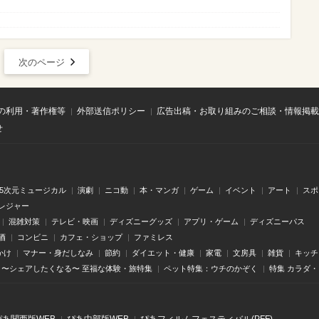
次のページ
の利用・著作権等
外部送信ポリシー
広告出稿・お取り組みのご相談・情報掲載
せ
.5次元ミュージカル
演劇
ニコ動
本・マンガ
ゲーム
イベント
アート
スポ
レジャー
混雑対策
テレビ・映画
ディズニーグッズ
アプリ・ゲーム
ディズニーパス
酒
コンビニ
カフェ・ショップ
ファミレス
かけ
マナー・身だしなみ
節約
ダイエット・健康
家電
文房具
雑貨
キッチ
〜シェアしたくなる〜 至福な体験・旅特集
ペット特集：ウチのかぞく
特集 カラダ