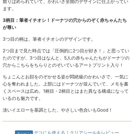
散りばめられていて、かわいさ全開のデザインに仕上がってい
ます。
3柄目：筆者イチオシ！ドーナツの穴からのぞく赤ちゃんたち
が尊い
3つ目の柄は、筆者イチオシのデザインです。
2つ目まで見た時点では「圧倒的に2つ目が好き！」と思ってい
たのですが、3つ目はなんと、5人の赤ちゃんたちがドーナツの
穴からこちらをちらりとのぞいているアートプリント入り！
ちょこんとお顔をのぞかせる姿が悶絶級のかわいさで、一気に
心を奪われました。上部にはドーナツが並んでいて、メモを書
くスペースは広め。1柄目・2柄目とはまた異なる構成になって
いるのも魅力です。
淡いイエローを基調とした、やさしい色合いもGood！
デコにも使える！クリアシールをレビュー
次ページ