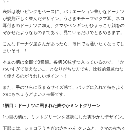
す。
表紙は淡いピンクをベースに、バリエーション豊かなドーナツ
が規則正しく並んだデザイン。うさぎモチーフやクマ耳、ネコ
耳付きのドーナツに加え、クマやペンギンがひょっこり顔をの
ぞかせたようなものまであり、見ているだけでときめきます。
こんなドーナツ屋さんがあったら、毎日でも通いたくなってし
まいそう…！
本文の柄は全部で3種類。各柄30枚ずつ入っているので、「か
わいすぎて使えない…」となりがちな方でも、比較的気兼ねな
く使えるのがうれしいポイント！
また、手のひらに収まるサイズ感で、バッグに入れて持ち歩く
のにもちょうどよいメモ帳です。
1柄目：ドーナツに囲まれた爽やかミントグリーン
1つ目の柄は、ミントグリーンを基調にした爽やかなデザイン。
下部には、ショコラうさぎの赤ちゃん クレムと、クマの赤ちゃ