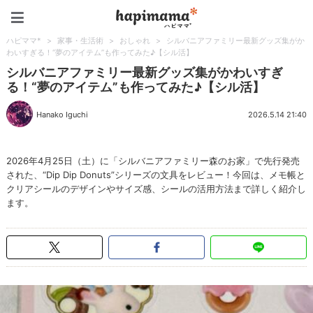
ハピママ*
ハピママ*
>
家事・生活術
>
おしゃれ
>
シルバニアファミリー最新グッズ集がか
わいすぎる！“夢のアイテム”も作ってみた♪【シル活】
シルバニアファミリー最新グッズ集がかわいすぎ
る！“夢のアイテム”も作ってみた♪【シル活】
Hanako Iguchi
2026.5.14 21:40
2026年4月25日（土）に「シルバニアファミリー森のお家」で先行発売
された、“Dip Dip Donuts”シリーズの文具をレビュー！今回は、メモ帳と
クリアシールのデザインやサイズ感、シールの活用方法まで詳しく紹介し
ます。