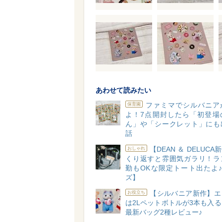
あわせて読みたい
ファミマでシルバニア
保育園
よ！7点開封したら「初登場
ん」や「シークレット」にも
話
【DEAN ＆ DELUC
おしゃれ
くり返すと雰囲気ガラリ！ラ
勤もOKな限定トート出たよ♪
ズ】
【シルバニア新作】エ
お役立ち
は2Lペットボトルが3本も入
最新バッグ2種レビュー♪