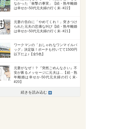
なかった「衝撃の事実」【続・熟年離婚
は幸せか-50代元夫婦の行く末- #22】
元妻の告白に「やめてくれ！」突きつけ
られた元夫の悲痛な叫び【続・熟年離婚
は幸せか-50代元夫婦の行く末- #21】
ワークマンの「おしゃれなワンマイルバ
ッグ」決定版！ポーチも付いてて1500円
以下だよ♪【全5色】
元妻がなぜ！？『突然ごめんなさい』不
安が募るメッセージに元夫は…【続・熟
年離婚は幸せか-50代元夫婦の行く末-
#20】
続きを読み込む
>