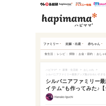
ウレぴあ総研
ハピママ*
ウレぴあ
ハピ
ファミリー
妊娠・出産
赤ちゃん
食生活
レシピ
掃除
お金・節約
おしゃ
>
>
>
ハピママ*
家事・生活術
おしゃれ
シルバニアファミリー最新グッズ集がかわいすぎる！
シルバニアファミリー最
イテム”も作ってみた♪【シ
Hanako Iguchi