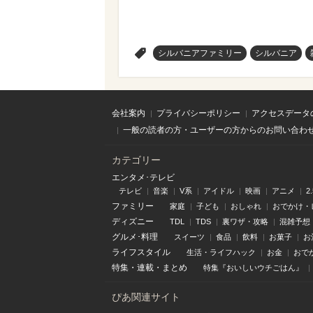
>
シルバニアファミリー
シルバニア
会社案内
プライバシーポリシー
アクセスデータ
一般の読者の方・ユーザーの方からのお問い合わ
カテゴリー
エンタメ･テレビ
テレビ
音楽
V系
アイドル
映画
アニメ
2
ファミリー
家庭
子ども
おしゃれ
おでかけ・
ディズニー
TDL
TDS
裏ワザ・攻略
混雑予想
グルメ･料理
スイーツ
食品
飲料
お菓子
お
ライフスタイル
生活・ライフハック
お金
おで
特集
・
連載
・
まとめ
特集『おいしいウチごはん』
ぴあ関連サイト