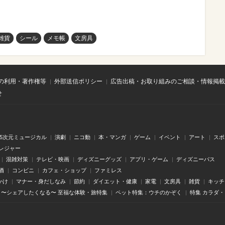
雑貨
シール
メモ帳
文房具
の利用・著作権等
外部送信ポリシー
広告出稿・お取り組みのご相談・情報掲載
せ
.5次元ミュージカル
演劇
ニコ動
本・マンガ
ゲーム
イベント
アート
スポ
レジャー
混雑対策
テレビ・映画
ディズニーグッズ
アプリ・ゲーム
ディズニーパス
酒
コンビニ
カフェ・ショップ
ファミレス
かけ
マナー・身だしなみ
節約
ダイエット・健康
家電
文房具
雑貨
キッチ
〜シェアしたくなる〜 至福な体験・旅特集
ペット特集：ウチのかぞく
特集 カラダ