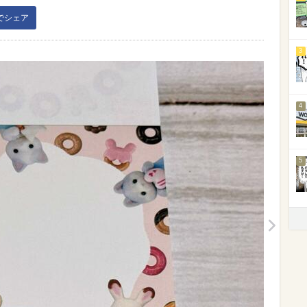
kでシェア
3
4
5