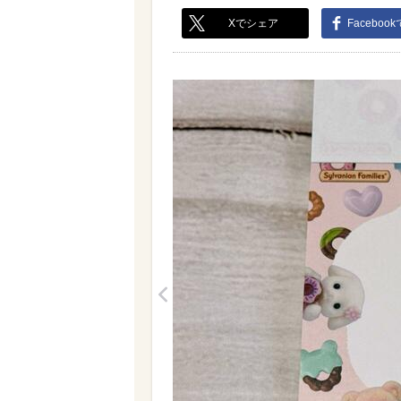
Xでシェア
Faceboo
<