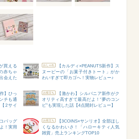
が買える
【カルディ×PEANUTS新作】ス
おしゃれ
の赤ちゃ
ヌーピーの「お菓子付きトート」がか
出会えた
わいすぎて即カゴへ！実物レビュー♪
A新作】ひっ
【激かわ】シルバニア新作がク
お役立ち
ンチも通
オリティ高すぎて最高だよ！“夢のコン
【2サイ
ビ”も実現した話【4点開封レビュー】
コバッグ
【3COINS×サンリオ】全部ほし
お役立ち
るよ！実用
くなるかわいさ！「ハローキティ人気
雑貨」売上ランキングTOP10