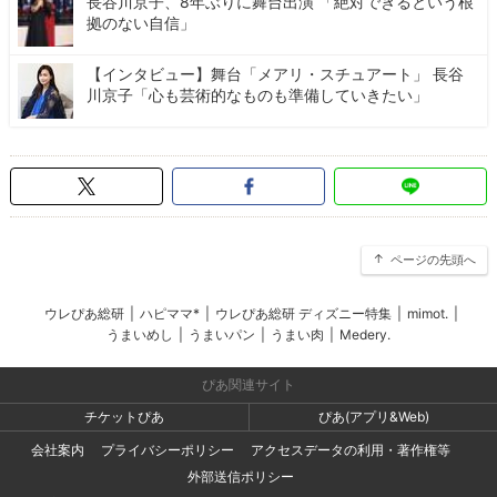
長谷川京子、8年ぶりに舞台出演 「絶対できるという根
拠のない自信」
【インタビュー】舞台「メアリ・スチュアート」 長谷
川京子「心も芸術的なものも準備していきたい」
ページの先頭へ
ウレぴあ総研
|
ハピママ*
|
ウレぴあ総研 ディズニー特集
|
mimot.
|
うまいめし
|
うまいパン
|
うまい肉
|
Medery.
ぴあ関連サイト
チケットぴあ
ぴあ(アプリ&Web)
会社案内
プライバシーポリシー
アクセスデータの利用・著作権等
外部送信ポリシー