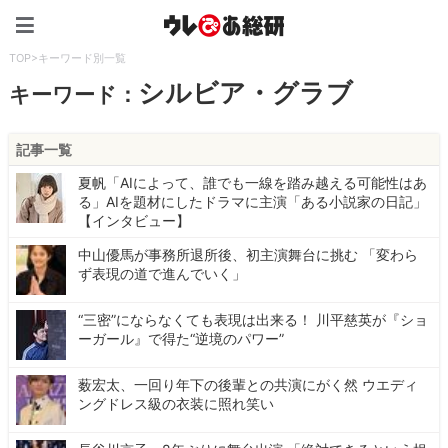
ウレぴあ総研（うれぴあ）
TOP
>
キーワード別一覧
シルビア・グラブ
キーワード：
記事一覧
夏帆「AIによって、誰でも一線を踏み越える可能性はあ
る」AIを題材にしたドラマに主演「ある小説家の日記」
【インタビュー】
中山優馬が事務所退所後、初主演舞台に挑む 「変わら
ず表現の道で進んでいく」
“三密”にならなくても表現は出来る！ 川平慈英が『ショ
ーガール』で得た“逆境のパワー”
薮宏太、一回り年下の後輩との共演にがく然 ウエディ
ングドレス級の衣装に照れ笑い