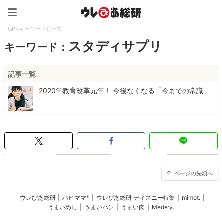
ウレぴあ総研（うれぴあ）
TOP
>
キーワード別一覧
スタディサプリ
キーワード：
記事一覧
2020年教育改革元年！ 今後なくなる「今までの常識」
ページの先頭へ
ウレぴあ総研
|
ハピママ*
|
ウレぴあ総研 ディズニー特集
|
mimot.
|
うまいめし
|
うまいパン
|
うまい肉
|
Medery.