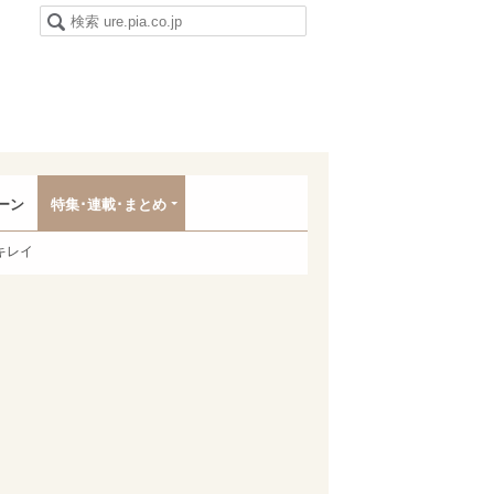
ーン
特集･連載･まとめ
キレイ