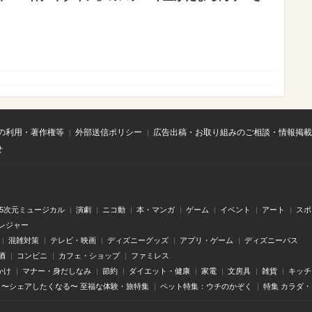
の利用・著作権等
外部送信ポリシー
広告出稿・お取り組みのご相談・情報掲載
せ
.5次元ミュージカル
演劇
ニコ動
本・マンガ
ゲーム
イベント
アート
スポ
レジャー
混雑対策
テレビ・映画
ディズニーグッズ
アプリ・ゲーム
ディズニーパス
酒
コンビニ
カフェ・ショップ
ファミレス
かけ
マナー・身だしなみ
節約
ダイエット・健康
家電
文房具
雑貨
キッチ
〜シェアしたくなる〜 至福な体験・旅特集
ペット特集：ウチのかぞく
特集 カラダ