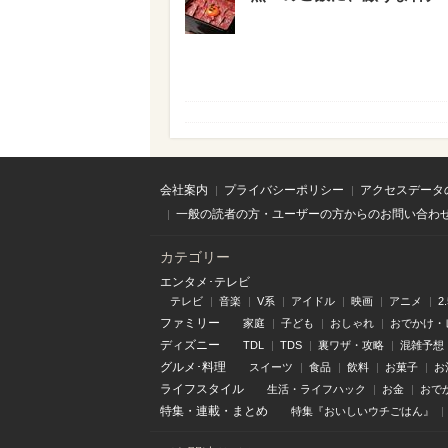
会社案内
プライバシーポリシー
アクセスデータ
一般の読者の方・ユーザーの方からのお問い合わ
カテゴリー
エンタメ･テレビ
テレビ
音楽
V系
アイドル
映画
アニメ
2
ファミリー
家庭
子ども
おしゃれ
おでかけ・
ディズニー
TDL
TDS
裏ワザ・攻略
混雑予想
グルメ･料理
スイーツ
食品
飲料
お菓子
お
ライフスタイル
生活・ライフハック
お金
おで
特集
・
連載
・
まとめ
特集『おいしいウチごはん』