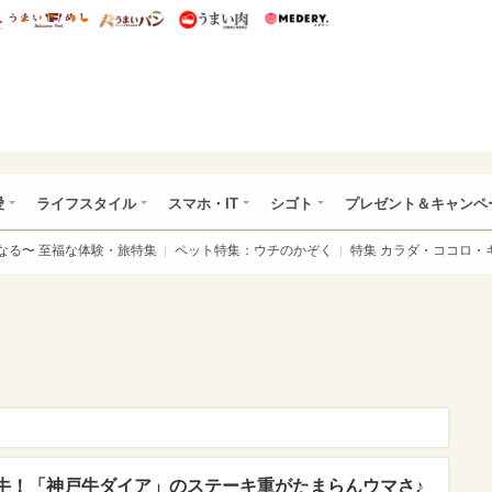
総研 ディズニー特集
mimot.
うまいめし
うまいパン
うまい肉
Medery.
ぴあ総研（うれぴあ）
愛
ライフスタイル
スマホ・IT
シゴト
プレゼント＆キャンペ
なる〜 至福な体験・旅特集
ペット特集：ウチのかぞく
特集 カラダ・ココロ・
牛！「神戸牛ダイア」のステーキ重がたまらんウマさ♪