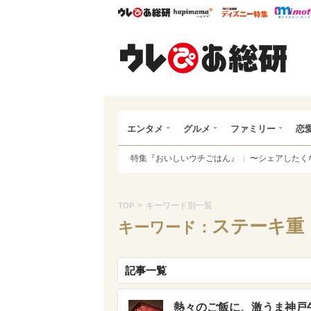
ウレぴあ総研
ハピママ*
ウレぴあ
ウレ
エンタメ
グルメ
ファミリー
恋
特集『おいしいウチごはん』
〜シェアしたく
>
キーワード別一覧
TOP
ステーキ重
キーワード：
記事一覧
熱々のご飯に、激うま神戸