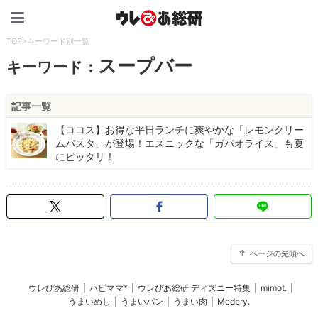
ウレぴあ総研（うれぴあ）
TOP
>
キーワード別一覧
スープバー
キーワード：
記事一覧
【ココス】お得な平日ランチに爽やかな「レモンクリー
ムパスタ」が登場！エスニックな「ガパオライス」も夏
にピッタリ！
ページの先頭へ
ウレぴあ総研
|
ハピママ*
|
ウレぴあ総研 ディズニー特集
|
mimot.
|
うまいめし
|
うまいパン
|
うまい肉
|
Medery.