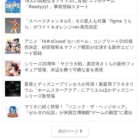
18人の高校生をアイドルに育成! スマホゲーム
「Readyyy! 」事前登録スタート
「スペースチャンネル5」モロ星人も付属「figma うら
ら」ホワイト＆オレンジver.発売決定
アニメ「Hi☆sCoool! セハガール」コンプリートDVD発
売決定、杉田智和＆マフィア梶田が出演する新作エピソ
ード収録
シリーズ20周年「サクラ大戦」真宮寺さくらの新作フィ
ギュア登場、水辺を舞う可憐な姿を表現
星座とディズニープリンセスが共演！家庭用プラネタリ
ウム「ホームスターアクア」にアリエルほかディズニー
シリーズ新登場
マリオに続く快挙！『ソニック・ザ・ヘッジホッグ』
『ゼルダの伝説』が米国立博物館“ゲームの殿堂”に選出
次のページ