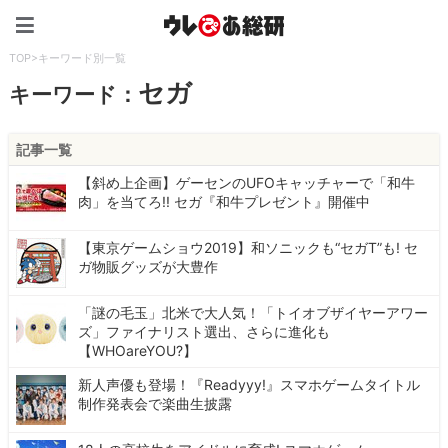
ウレぴあ総研（うれぴあ）
TOP
>
キーワード別一覧
セガ
キーワード：
記事一覧
【斜め上企画】ゲーセンのUFOキャッチャーで「和牛
肉」を当てろ!! セガ『和牛プレゼント』開催中
【東京ゲームショウ2019】和ソニックも“セガT”も! セ
ガ物販グッズが大豊作
「謎の毛玉」北米で大人気！「トイオブザイヤーアワー
ズ」ファイナリスト選出、さらに進化も
【WHOareYOU?】
新人声優も登場！『Readyyy!』スマホゲームタイトル
制作発表会で楽曲生披露