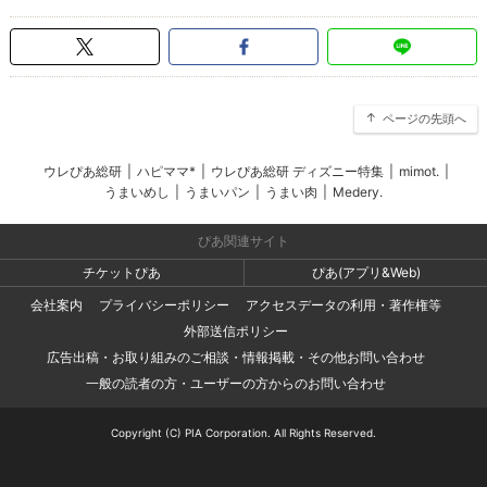
ページの先頭へ
ウレぴあ総研
|
ハピママ*
|
ウレぴあ総研 ディズニー特集
|
mimot.
|
うまいめし
|
うまいパン
|
うまい肉
|
Medery.
ぴあ関連サイト
チケットぴあ
ぴあ(アプリ&Web)
会社案内
プライバシーポリシー
アクセスデータの利用・著作権等
外部送信ポリシー
広告出稿・お取り組みのご相談・情報掲載・その他お問い合わせ
一般の読者の方・ユーザーの方からのお問い合わせ
Copyright (C) PIA Corporation. All Rights Reserved.