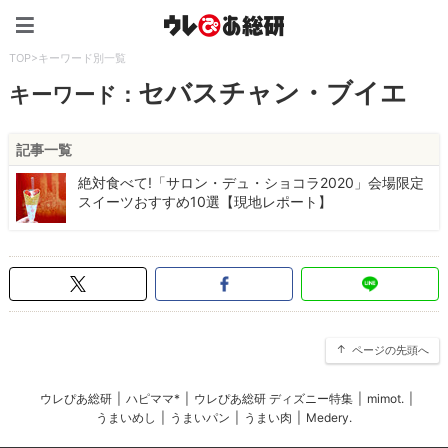
ウレぴあ総研（うれぴあ）
TOP
>
キーワード別一覧
セバスチャン・ブイエ
キーワード：
記事一覧
絶対食べて!「サロン・デュ・ショコラ2020」会場限定
スイーツおすすめ10選【現地レポート】
ページの先頭へ
ウレぴあ総研
|
ハピママ*
|
ウレぴあ総研 ディズニー特集
|
mimot.
|
うまいめし
|
うまいパン
|
うまい肉
|
Medery.