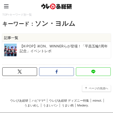
ウレぴあ総研（うれぴあ）
TOP
>
キーワード別一覧
ソン・ヨルム
キーワード：
記事一覧
【K-POP】iKON、WINNERらが登場！「平昌五輪1周年
記念」イベントレポ
ページの先頭へ
ウレぴあ総研
|
ハピママ*
|
ウレぴあ総研 ディズニー特集
|
mimot.
|
うまいめし
|
うまいパン
|
うまい肉
|
Medery.