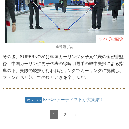
すべての画像
©韓流ぴあ
その後、SUPERNOVAは韓国カーリング女子元代表の金智善監
督、中国カーリング男子代表の徐暁明選手の韓中夫婦による指
導の下、実際の競技が行われたリンクでカーリングに挑戦し、
ファンたちと氷上でのひとときを楽しんだ。
K-POPアーティストが大集結！
次ページ
1
2
»