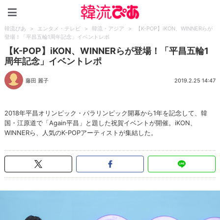
韓流ぴあ
韓流ぴあ
>
エンタメ・テレビ
>
韓流・アジア
>
【K-POP】iKON、WINNERらが
登場！「平昌五輪1周年記念」イベントレポ
【K-POP】iKON、WINNERらが登場！「平昌五輪1
周年記念」イベントレポ
藤田 麗子
2019.2.25 14:47
2018年平昌オリンピック・パラリンピック開幕から1年を記念して、韓
国・江原道で「Again平昌」と題した祝賀イベントが開催。iKON、
WINNERら、人気のK-POPアーティストが集結した。