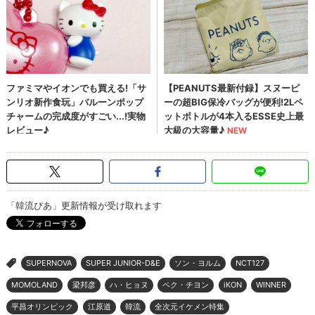
「韓流ぴあ」更新情報が受け取れます
SUPERNOVA
SUPER JUNIOR-D&E
ソン・ヨルム
NCT127
>
MOMOLAND
梁邦彦
ハ・ヒョヌ
ペク・チヨン
iKON
WINNER
平昌オリンピック
江原道
韓流
全次元イケメン特集