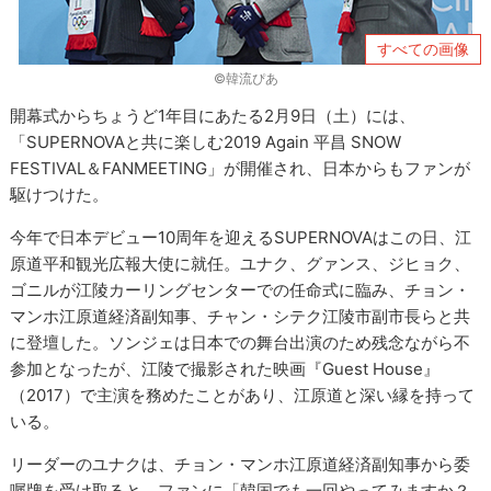
すべての画像
©韓流ぴあ
開幕式からちょうど1年目にあたる2月9日（土）には、
「SUPERNOVAと共に楽しむ2019 Again 平昌 SNOW
FESTIVAL＆FANMEETING」が開催され、日本からもファンが
駆けつけた。
今年で日本デビュー10周年を迎えるSUPERNOVAはこの日、江
原道平和観光広報大使に就任。ユナク、グァンス、ジヒョク、
ゴニルが江陵カーリングセンターでの任命式に臨み、チョン・
マンホ江原道経済副知事、チャン・シテク江陵市副市長らと共
に登壇した。ソンジェは日本での舞台出演のため残念ながら不
参加となったが、江陵で撮影された映画『Guest House』
（2017）で主演を務めたことがあり、江原道と深い縁を持って
いる。
リーダーのユナクは、チョン・マンホ江原道経済副知事から委
嘱牌を受け取ると、ファンに「韓国でも一回やってみますか？