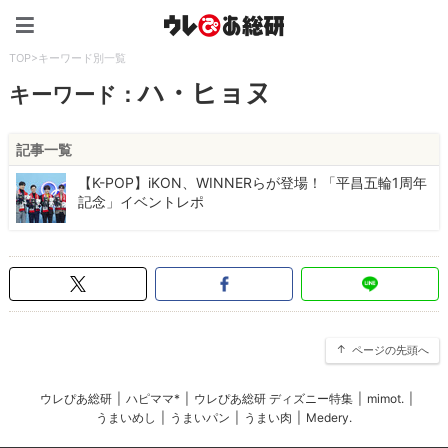
ウレぴあ総研（うれぴあ）
TOP
>
キーワード別一覧
ハ・ヒョヌ
キーワード：
記事一覧
【K-POP】iKON、WINNERらが登場！「平昌五輪1周年
記念」イベントレポ
ページの先頭へ
ウレぴあ総研
|
ハピママ*
|
ウレぴあ総研 ディズニー特集
|
mimot.
|
うまいめし
|
うまいパン
|
うまい肉
|
Medery.