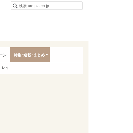
ーン
特集･連載･まとめ
キレイ