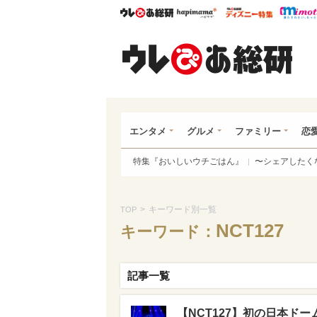
ウレぴあ総研
ハピママ*
ウレぴあ
ウレ
エンタメ
グルメ
ファミリー
恋
特集『おいしいウチごはん』
〜シェアしたく
>
キーワード別一覧
TOP
NCT127
キーワード：
記事一覧
【NCT127】初の日本ド