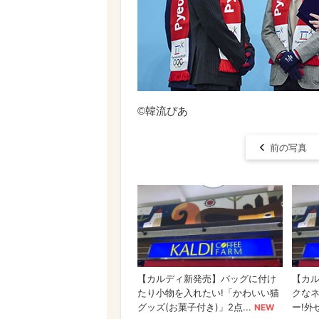
©韓流ぴあ
前の写真