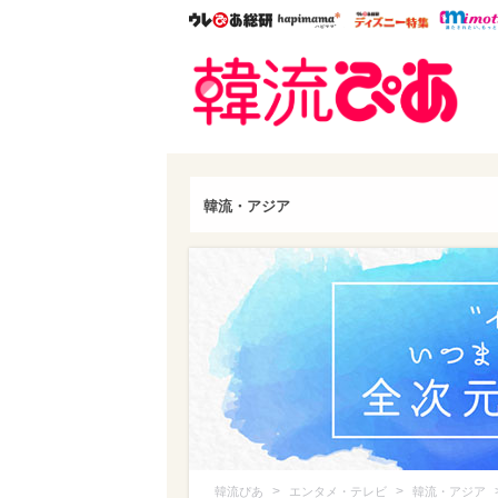
ウレぴあ総研
ハピママ*
ウレぴあ
韓流
韓流・アジア
>
>
韓流ぴあ
エンタメ・テレビ
韓流・アジア