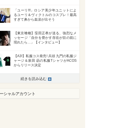
「ユーリ!!!」ロシア美少年ユニットによ
るユーリ＆ヴィクトルのコスプレ！最高
すぎて鼻から血涙が出そう
【東京喰種】窪田正孝が送る、強烈なメ
ッセージ「自分を脅かす存在が目の前に
現れたら…」【インタビュー】
【A3!】私服コス発売! 兵頭 九門の私服ジ
ャージ＆泉田 莇の私服TシャツがACOS
からリリース決定
続きを読み込む
ーシャルアカウント
>