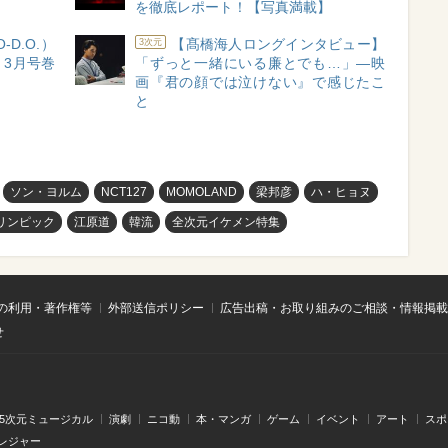
を徹底レポート！【写真満載】
D.O.）
【髙橋海人ロングインタビュー】
3次元
3月号巻
「ずっと一緒にいる廉とでも…」―映
画『君の顔では泣けない』で感じたこ
と
ソン・ヨルム
NCT127
MOMOLAND
梁邦彦
ハ・ヒョヌ
リンピック
江原道
韓流
全次元イケメン特集
の利用・著作権等
外部送信ポリシー
広告出稿・お取り組みのご相談・情報掲載
せ
.5次元ミュージカル
演劇
ニコ動
本・マンガ
ゲーム
イベント
アート
スポ
レジャー