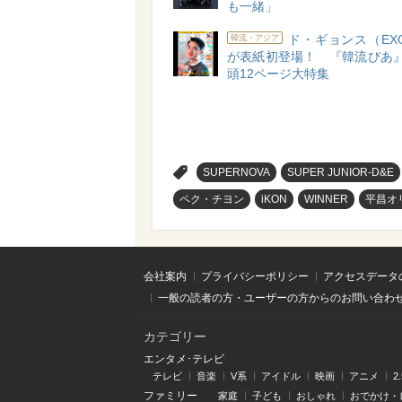
も一緒」
ド・ギョンス（EXO-
韓流・アジア
が表紙初登場！ 『韓流ぴあ』
頭12ページ大特集
>
SUPERNOVA
SUPER JUNIOR-D&E
ペク・チヨン
iKON
WINNER
平昌オ
会社案内
プライバシーポリシー
アクセスデータ
一般の読者の方・ユーザーの方からのお問い合わ
カテゴリー
エンタメ･テレビ
テレビ
音楽
V系
アイドル
映画
アニメ
2
ファミリー
家庭
子ども
おしゃれ
おでかけ・