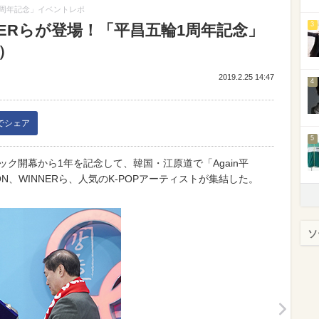
輪1周年記念」イベントレポ
3
INNERらが登場！「平昌五輪1周年記念」
0）
2019.2.25 14:47
4
kでシェア
5
ック開幕から1年を記念して、韓国・江原道で「Again平
N、WINNERら、人気のK-POPアーティストが集結した。
ソ