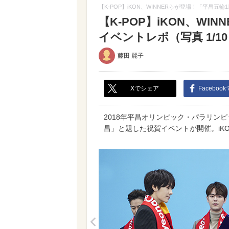
【K-POP】iKON、WINNERらが登場！「平昌五
【K-POP】iKON、W
イベントレポ（写真 1/1
藤田 麗子
Xでシェア
Faceboo
2018年平昌オリンピック・パラリンピ
昌」と題した祝賀イベントが開催。iKO
<