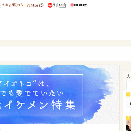
総研 ディズニー特集
mimot.
うまいめし
うまいパン
うまい肉
Medery.
ぴあ
人
1
2
>