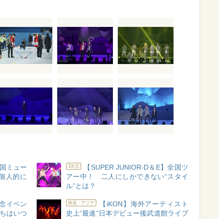
国ミュー
【SUPER JUNIOR-D＆E】全国ツ
3次元
個人的に
アー中！ 二人にしかできない“スタイ
ル”とは？
記念イベン
【iKON】海外アーティスト
韓流・アジア
たちはいつ
史上“最速”日本デビュー後武道館ライブ