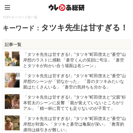
ウレぴあ総研（うれぴあ）
TOP
>
キーワード別一覧
タツキ先生は甘すぎる！
キーワード：
記事一覧
「タツキ先生は甘すぎる!」“タツキ”町田啓太と“蒼空”山
岸想のラストに感動 「蒼空くんの笑顔に号泣」「蒼空
とタツキが向かい合う場面は名シーン」
「タツキ先生は甘すぎる!」“タツキ”町田啓太と“蒼空”山
岸想のシーンが「切なかった」 「昔のタツキみたいな
親はたくさんいる」「蒼空の気持ちも分かる」
「タツキ先生は甘すぎる!」“タツキ”町田啓太と“父親”杉
本哲太のシーンに反響 「親が覚えていないところがリ
アル」「精一杯に育てても足りないのが子育て」
「タツキ先生は甘すぎる!」“タツキ”町田啓太と“蒼空”山
岸想が対面へ 「タツキと蒼空は亀裂が深い」「教育的
虐待は線引きが難しい」