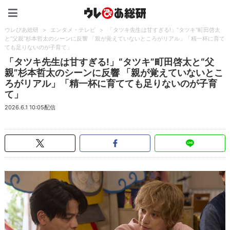
ウレぴあ総研（うれぴあ）
ウレぴあ総研
>
エンタメ・テレビ
>
「タツキ先生は甘すぎる!」“タツキ”町田啓太
と“父親”杉本哲太のシーンに反響 「親が覚えていないところがリアル」「精一杯に育て
ても足りないのが子育て」
「タツキ先生は甘すぎる!」“タツキ”町田啓太と“父
親”杉本哲太のシーンに反響 「親が覚えていないとこ
ろがリアル」「精一杯に育てても足りないのが子育
て」
2026.6.1 10:05配信