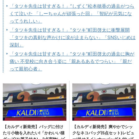
「タツキ先生は甘すぎる！」“しずく”松本穂香の過去がつら
くて泣いた 「しーちゃんが頑張った回」「智紀が元気にな
ってうれしい」
「タツキ先生は甘すぎる！」“タツキ”町田啓太に衝撃展開
「タツキの真剣な声かけに涙が止まらない」「SNSいじめは
深刻」
「タツキ先生は甘すぎる！」“タツキ”町田啓太の過去に胸が
痛い 不登校に向き合う姿に「親あるあるでつらい」「親だ
って親初心者」