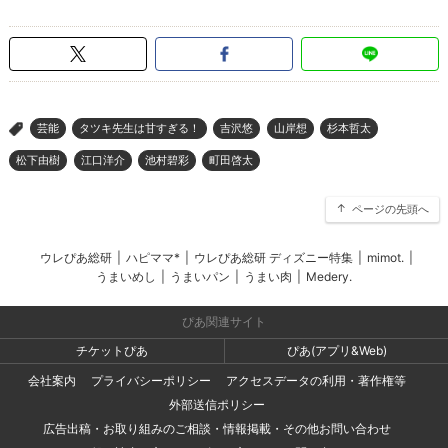
芸能
タツキ先生は甘すぎる！
吉沢悠
山岸想
杉本哲太
>
松下由樹
江口洋介
池村碧彩
町田啓太
ページの先頭へ
ウレぴあ総研
|
ハピママ*
|
ウレぴあ総研 ディズニー特集
|
mimot.
|
うまいめし
|
うまいパン
|
うまい肉
|
Medery.
ぴあ関連サイト
チケットぴあ
ぴあ(アプリ&Web)
会社案内
プライバシーポリシー
アクセスデータの利用・著作権等
外部送信ポリシー
広告出稿・お取り組みのご相談・情報掲載・その他お問い合わせ