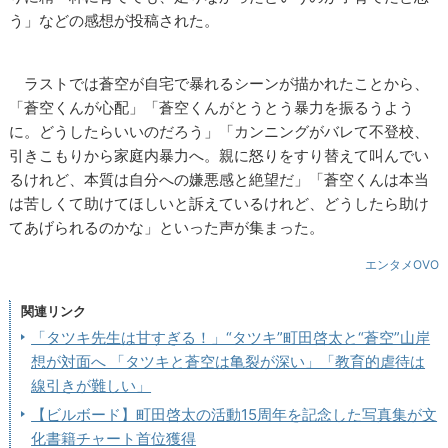
う」などの感想が投稿された。
ラストでは蒼空が自宅で暴れるシーンが描かれたことから、
「蒼空くんが心配」「蒼空くんがとうとう暴力を振るうよう
に。どうしたらいいのだろう」「カンニングがバレて不登校、
引きこもりから家庭内暴力へ。親に怒りをすり替えて叫んでい
るけれど、本質は自分への嫌悪感と絶望だ」「蒼空くんは本当
は苦しくて助けてほしいと訴えているけれど、どうしたら助け
てあげられるのかな」といった声が集まった。
エンタメOVO
関連リンク
「タツキ先生は甘すぎる！」“タツキ”町田啓太と“蒼空”山岸
想が対面へ 「タツキと蒼空は亀裂が深い」「教育的虐待は
線引きが難しい」
【ビルボード】町田啓太の活動15周年を記念した写真集が文
化書籍チャート首位獲得