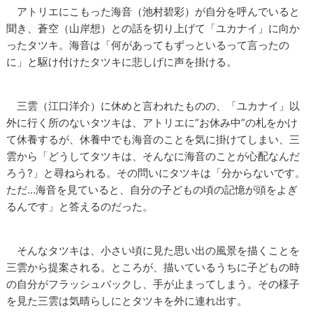
アトリエにこもった海音（池村碧彩）が自分を呼んでいると
聞き、蒼空（山岸想）との話を切り上げて「ユカナイ」に向か
ったタツキ。海音は「何があってもずっといるって言ったの
に」と駆け付けたタツキに悲しげに声を掛ける。
三雲（江口洋介）に休めと言われたものの、「ユカナイ」以
外に行く所のないタツキは、アトリエに“お休み中”の札をかけ
て休養するが、休養中でも海音のことを気に掛けてしまい、三
雲から「どうしてタツキは、そんなに海音のことが心配なんだ
ろう?」と尋ねられる。その問いにタツキは「分からないです。
ただ…海音を見ていると、自分の子どもの頃の記憶が頭をよぎ
るんです」と答えるのだった。
そんなタツキは、小さい頃に見た思い出の風景を描くことを
三雲から提案される。ところが、描いているうちに子どもの時
の自分がフラッシュバックし、手が止まってしまう。その様子
を見た三雲は気晴らしにとタツキを外に連れ出す。