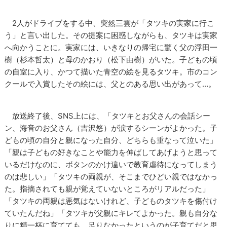
2人がドライブをする中、突然三雲が「タツキの実家に行こ
う」と言い出した。その提案に困惑しながらも、タツキは実家
へ向かうことに。実家には、いきなりの帰宅に驚く父の浮田一
樹（杉本哲太）と母のかおり（松下由樹）がいた。子どもの頃
の自室に入り、かつて描いた青空の絵を見るタツキ。市のコン
クールで入賞したその絵には、父とのある思い出があって…。
放送終了後、SNS上には、「タツキとお父さんの会話シー
ン、海音のお父さん（吉沢悠）が涙するシーンがよかった。子
どもの頃の自分と親になった自分、どちらも重なって泣いた」
「親は子どもの好きなことや能力を伸ばしてあげようと思って
いるだけなのに、ボタンのかけ違いで教育虐待になってしまう
のは悲しい」「タツキの両親が、そこまでひどい親ではなかっ
た。指摘されても親が覚えていないところがリアルだった」
「タツキの両親は悪気はないけれど、子どものタツキを傷付け
ていたんだね」「タツキが父親にキレてよかった。親も自分な
りに精一杯に育てても、足りなかったというのが子育てだと思