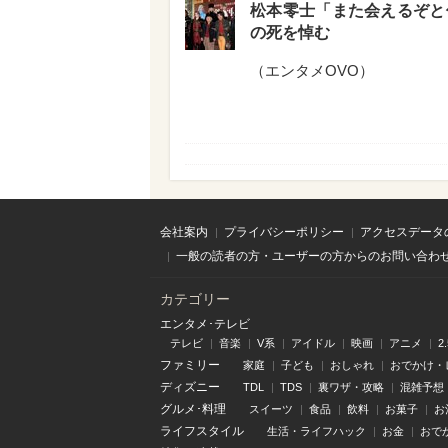
松本零士「また会えるぞと
の死を悼む
（
エンタメOVO
）
会社案内
プライバシーポリシー
アクセスデータ
一般の読者の方・ユーザーの方からのお問い合わ
カテゴリー
エンタメ･テレビ
テレビ
音楽
V系
アイドル
映画
アニメ
2
ファミリー
家庭
子ども
おしゃれ
おでかけ・
ディズニー
TDL
TDS
裏ワザ・攻略
混雑予想
グルメ･料理
スイーツ
食品
飲料
お菓子
お
ライフスタイル
生活・ライフハック
お金
おで