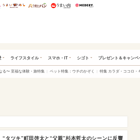
総研 ディズニー特集
mimot.
うまいめし
うまいパン
うまい肉
Medery.
ぴあ総研（うれぴあ）
愛
ライフスタイル
スマホ・IT
シゴト
プレゼント＆キャンペ
なる〜 至福な体験・旅特集
ペット特集：ウチのかぞく
特集 カラダ・ココロ・
」“タツキ”町田啓太と“父親”杉本哲太のシーンに反響