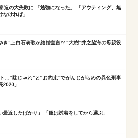
泰造の大失敗に 「勉強になった」 「アウティング、無
けなければ」
ゆき”上白石萌歌が結婚宣言!? “大樹”井之脇海の母親役
ト…“駄じゃれ”と“お約束”でがんじがらめの異色刑事
2020」
い最近したばかり」 「服は試着をしてから選ぶ」