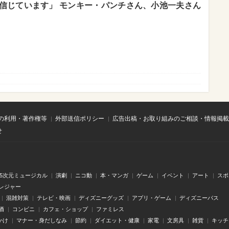
信じています」 モンキー・パンチさん、小池一夫さん
の利用・著作権等
外部送信ポリシー
広告出稿・お取り組みのご相談・情報掲載
せ
.5次元ミュージカル
演劇
ニコ動
本・マンガ
ゲーム
イベント
アート
スポ
レジャー
混雑対策
テレビ・映画
ディズニーグッズ
アプリ・ゲーム
ディズニーパス
酒
コンビニ
カフェ・ショップ
ファミレス
かけ
マナー・身だしなみ
節約
ダイエット・健康
家電
文房具
雑貨
キッチ