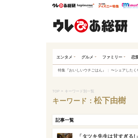
ウレぴあ総研
ハピママ*
ウレぴあ
ウレ
エンタメ
グルメ
ファミリー
恋
特集『おいしいウチごはん』
〜シェアしたく
>
キーワード別一覧
TOP
松下由樹
キーワード：
記事一覧
「タツキ先生は甘すぎる!