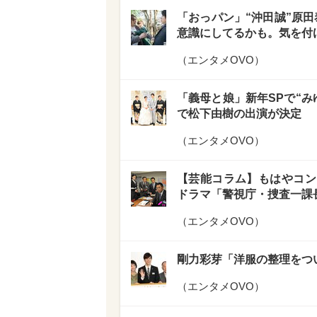
「おっパン」“沖田誠”原田
意識にしてるかも。気を付
（
エンタメOVO
）
「義母と娘」新年SPで“み
で松下由樹の出演が決定
（
エンタメOVO
）
【芸能コラム】もはやコン
ドラマ「警視庁・捜査一課長
（
エンタメOVO
）
剛力彩芽「洋服の整理をつ
（
エンタメOVO
）