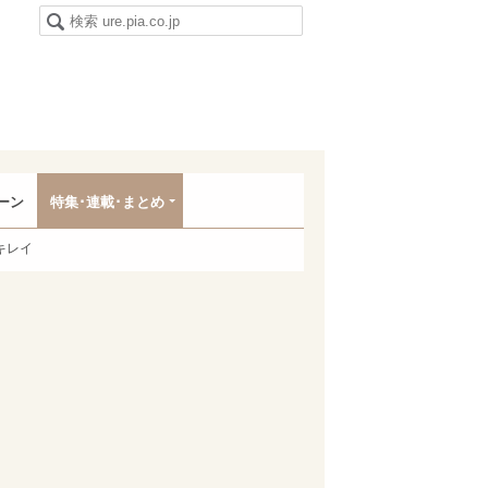
ーン
特集･連載･まとめ
キレイ