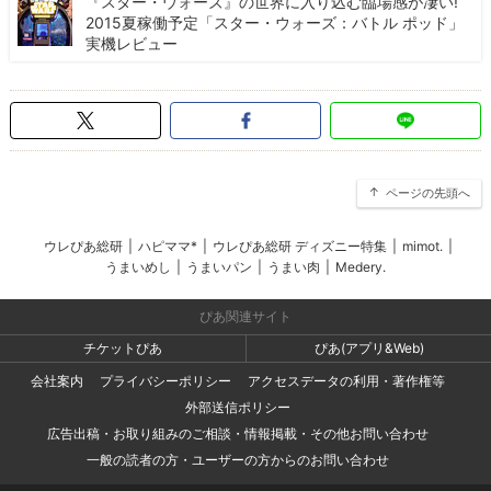
『スター・ウォーズ』の世界に入り込む臨場感が凄い!
2015夏稼働予定「スター・ウォーズ：バトル ポッド」
実機レビュー
ページの先頭へ
ウレぴあ総研
|
ハピママ*
|
ウレぴあ総研 ディズニー特集
|
mimot.
|
うまいめし
|
うまいパン
|
うまい肉
|
Medery.
ぴあ関連サイト
チケットぴあ
ぴあ(アプリ&Web)
会社案内
プライバシーポリシー
アクセスデータの利用・著作権等
外部送信ポリシー
広告出稿・お取り組みのご相談・情報掲載・その他お問い合わせ
一般の読者の方・ユーザーの方からのお問い合わせ