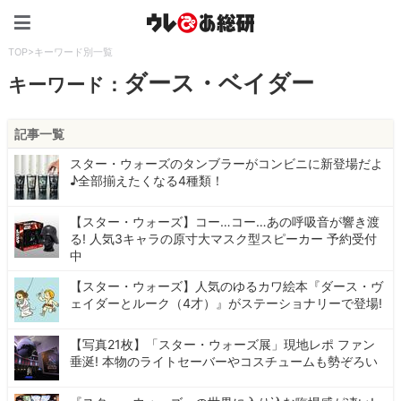
ウレぴあ総研（うれぴあ）
TOP
>
キーワード別一覧
ダース・ベイダー
キーワード：
記事一覧
スター・ウォーズのタンブラーがコンビニに新登場だよ
♪全部揃えたくなる4種類！
【スター・ウォーズ】コー…コー…あの呼吸音が響き渡
る! 人気3キャラの原寸大マスク型スピーカー 予約受付
中
【スター・ウォーズ】人気のゆるカワ絵本『ダース・ヴ
ェイダーとルーク（4才）』がステーショナリーで登場!
【写真21枚】「スター・ウォーズ展」現地レポ ファン
垂涎! 本物のライトセーバーやコスチュームも勢ぞろい