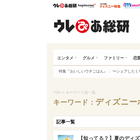
ウレぴあ総研
ハピママ*
ウレぴあ
ウレ
エンタメ
グルメ
ファミリー
恋
特集『おいしいウチごはん』
〜シェアしたく
>
キーワード別一覧
TOP
ディズニー
キーワード：
記事一覧
【知ってる？】夏のディズ