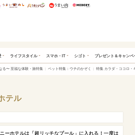
総研 ディズニー特集
mimot.
うまいめし
うまいパン
うまい肉
Medery.
ぴあ総研（うれぴあ）
愛
ライフスタイル
スマホ・IT
シゴト
プレゼント＆キャンペ
なる〜 至福な体験・旅特集
ペット特集：ウチのかぞく
特集 カラダ・ココロ・
ホテル
ニーホテルは「超リッチなプール」に入れる！一度は