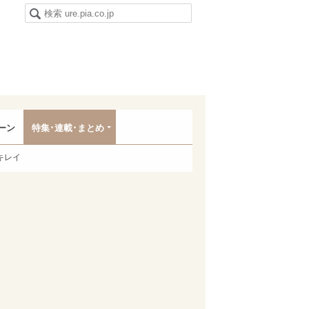
ーン
特集･連載･まとめ
キレイ