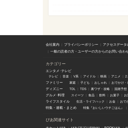
会社案内
プライバシーポリシー
アクセスデータ
一般の読者の方・ユーザーの方からのお問い合わ
カテゴリー
エンタメ･テレビ
テレビ
音楽
V系
アイドル
映画
アニメ
2
ファミリー
家庭
子ども
おしゃれ
おでかけ・
ディズニー
TDL
TDS
裏ワザ・攻略
混雑予想
グルメ･料理
スイーツ
食品
飲料
お菓子
お
ライフスタイル
生活・ライフハック
お金
おで
特集
・
連載
・
まとめ
特集『おいしいウチごはん』
ぴあ関連サイト