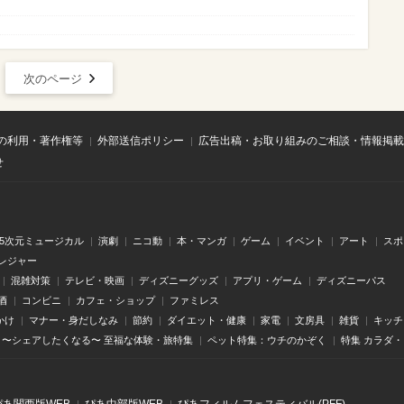
次のページ
の利用・著作権等
外部送信ポリシー
広告出稿・お取り組みのご相談・情報掲載
せ
.5次元ミュージカル
演劇
ニコ動
本・マンガ
ゲーム
イベント
アート
スポ
レジャー
混雑対策
テレビ・映画
ディズニーグッズ
アプリ・ゲーム
ディズニーパス
酒
コンビニ
カフェ・ショップ
ファミレス
かけ
マナー・身だしなみ
節約
ダイエット・健康
家電
文房具
雑貨
キッチ
〜シェアしたくなる〜 至福な体験・旅特集
ペット特集：ウチのかぞく
特集 カラダ