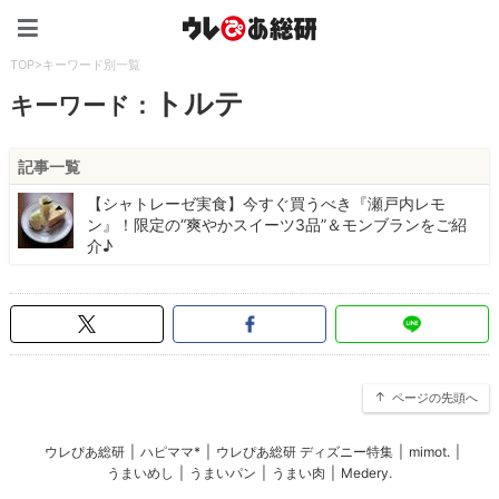
ウレぴあ総研（うれぴあ）
TOP
>
キーワード別一覧
トルテ
キーワード：
記事一覧
【シャトレーゼ実食】今すぐ買うべき『瀬戸内レモ
ン』！限定の“爽やかスイーツ3品”＆モンブランをご紹
介♪
ページの先頭へ
ウレぴあ総研
|
ハピママ*
|
ウレぴあ総研 ディズニー特集
|
mimot.
|
うまいめし
|
うまいパン
|
うまい肉
|
Medery.