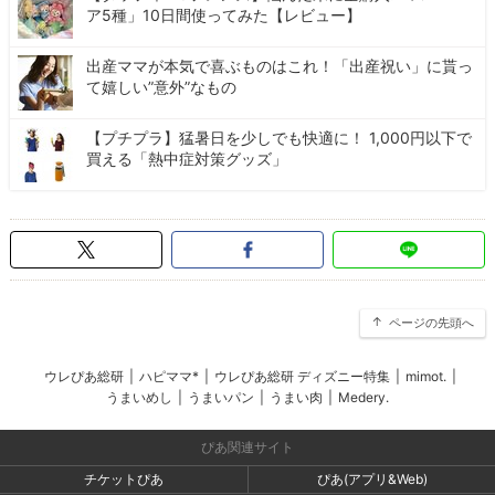
ア5種」10日間使ってみた【レビュー】
出産ママが本気で喜ぶものはこれ！「出産祝い」に貰っ
て嬉しい”意外”なもの
【プチプラ】猛暑日を少しでも快適に！ 1,000円以下で
買える「熱中症対策グッズ」
ページの先頭へ
ウレぴあ総研
|
ハピママ*
|
ウレぴあ総研 ディズニー特集
|
mimot.
|
うまいめし
|
うまいパン
|
うまい肉
|
Medery.
ぴあ関連サイト
チケットぴあ
ぴあ(アプリ&Web)