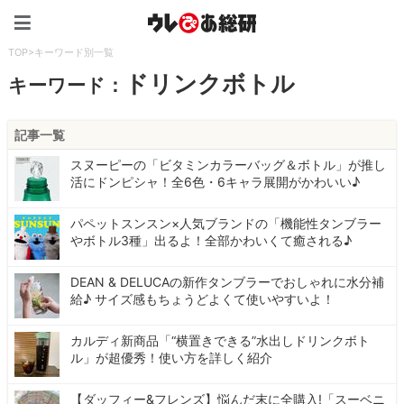
ウレぴあ総研（うれぴあ）
TOP
>
キーワード別一覧
ドリンクボトル
キーワード：
記事一覧
スヌーピーの「ビタミンカラーバッグ＆ボトル」が推し
活にドンピシャ！全6色・6キャラ展開がかわいい♪
パペットスンスン×人気ブランドの「機能性タンブラー
やボトル3種」出るよ！全部かわいくて癒される♪
DEAN & DELUCAの新作タンブラーでおしゃれに水分補
給♪ サイズ感もちょうどよくて使いやすいよ！
カルディ新商品「“横置きできる”水出しドリンクボト
ル」が超優秀！使い方を詳しく紹介
【ダッフィー&フレンズ】悩んだ末に全購入!「スーベニ