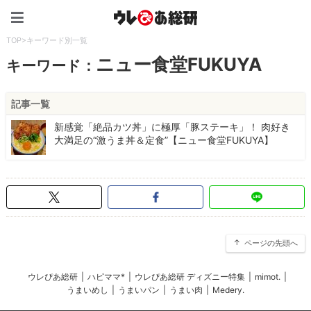
ウレぴあ総研（うれぴあ）
TOP
>
キーワード別一覧
ニュー食堂FUKUYA
キーワード：
記事一覧
新感覚「絶品カツ丼」に極厚「豚ステーキ」！ 肉好き
大満足の“激うま丼＆定食”【ニュー食堂FUKUYA】
ページの先頭へ
ウレぴあ総研
|
ハピママ*
|
ウレぴあ総研 ディズニー特集
|
mimot.
|
うまいめし
|
うまいパン
|
うまい肉
|
Medery.