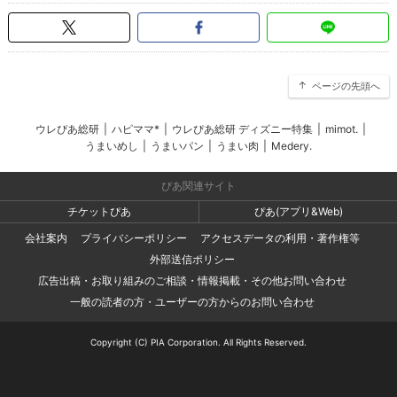
ページの先頭へ
ウレぴあ総研
|
ハピママ*
|
ウレぴあ総研 ディズニー特集
|
mimot.
|
うまいめし
|
うまいパン
|
うまい肉
|
Medery.
ぴあ関連サイト
チケットぴあ
ぴあ(アプリ&Web)
会社案内
プライバシーポリシー
アクセスデータの利用・著作権等
外部送信ポリシー
広告出稿・お取り組みのご相談・情報掲載・その他お問い合わせ
一般の読者の方・ユーザーの方からのお問い合わせ
Copyright (C) PIA Corporation. All Rights Reserved.