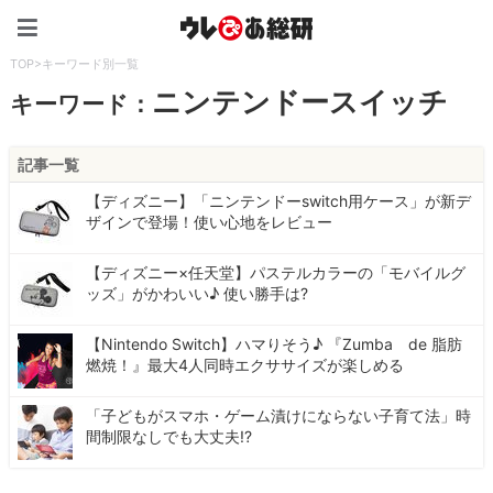
ウレぴあ総研（うれぴあ）
TOP
>
キーワード別一覧
ニンテンドースイッチ
キーワード：
記事一覧
【ディズニー】「ニンテンドーswitch用ケース」が新デ
ザインで登場！使い心地をレビュー
【ディズニー×任天堂】パステルカラーの「モバイルグ
ッズ」がかわいい♪ 使い勝手は?
【Nintendo Switch】ハマりそう♪ 『Zumba de 脂肪
燃焼！』最大4人同時エクササイズが楽しめる
「子どもがスマホ・ゲーム漬けにならない子育て法」時
間制限なしでも大丈夫!?