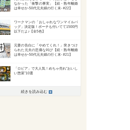
なかった「衝撃の事実」【続・熟年離婚
は幸せか-50代元夫婦の行く末- #22】
ワークマンの「おしゃれなワンマイルバ
ッグ」決定版！ポーチも付いてて1500円
以下だよ♪【全5色】
元妻の告白に「やめてくれ！」突きつけ
られた元夫の悲痛な叫び【続・熟年離婚
は幸せか-50代元夫婦の行く末- #21】
「ロピア」で大人気！めちゃ売れ“おいし
い惣菜”10選
続きを読み込む