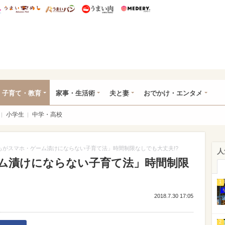
総研 ディズニー特集
mimot.
うまいめし
うまいパン
うまい肉
Medery.
ママ*
子育て・教育
家事・生活術
夫と妻
おでかけ・エンタメ
小学生
中学・高校
もがスマホ・ゲーム漬けにならない子育て法」時間制限なしでも大丈夫!?
人
ム漬けにならない子育て法」時間制限
1
2018.7.30 17:05
2