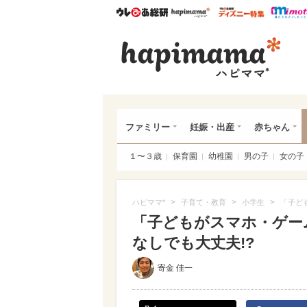
ウレぴあ総研
ハピママ*
ウレぴあ
ハピ
ファミリー
妊娠・出産
赤ちゃん
１〜３歳
保育園
幼稚園
男の子
女の子
>
>
>
ハピママ*
子育て・教育
小学生
「子ど
「子どもがスマホ・ゲー
なしでも大丈夫!?
寄金 佳一