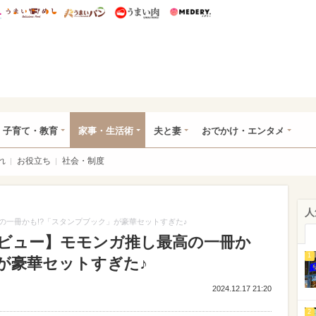
総研 ディズニー特集
mimot.
うまいめし
うまいパン
うまい肉
Medery.
ママ*
子育て・教育
家事・生活術
夫と妻
おでかけ・エンタメ
れ
お役立ち
社会・制度
人
の一冊かも!?「スタンプブック」が豪華セットすぎた♪
ビュー】モモンガ推し最高の一冊か
1
が豪華セットすぎた♪
2024.12.17 21:20
2