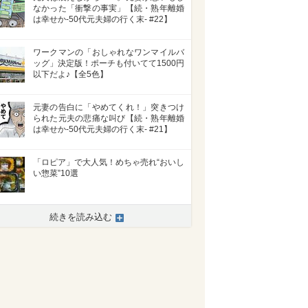
なかった「衝撃の事実」【続・熟年離婚
は幸せか-50代元夫婦の行く末- #22】
ワークマンの「おしゃれなワンマイルバ
ッグ」決定版！ポーチも付いてて1500円
以下だよ♪【全5色】
元妻の告白に「やめてくれ！」突きつけ
られた元夫の悲痛な叫び【続・熟年離婚
は幸せか-50代元夫婦の行く末- #21】
「ロピア」で大人気！めちゃ売れ“おいし
い惣菜”10選
続きを読み込む