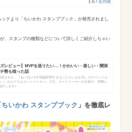
1-5 /
全25枚
SCムックより「ちいかわ スタンプブック」が発売されまし
が、スタンプの種類などについて詳しくご紹介しちゃい
ズレビュー】MVPを送りたい…！かわいい・楽しい・闇深
チ勢も唸った話
）に発売された、『ねーねー1月号臨時増刊 まるごとちいかわ号』のスペシャル
だッッ ホログラムカードメーカー」です。カードメーカーの仕様や、実際に
紹介します♪
「
ちいかわ スタンプブック
」を徹底レ