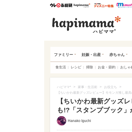
ウレぴあ総研
ハピママ*
ウレぴあ
ハピ
ファミリー
妊娠・出産
赤ちゃん
食生活
レシピ
掃除
お金・節約
おしゃ
>
>
>
ハピママ*
家事・生活術
お役立ち
【ちいかわ最新グッズレビュー】モモンガ推し最高
【ちいかわ最新グッズレ
も!?「スタンプブック」
Hanako Iguchi