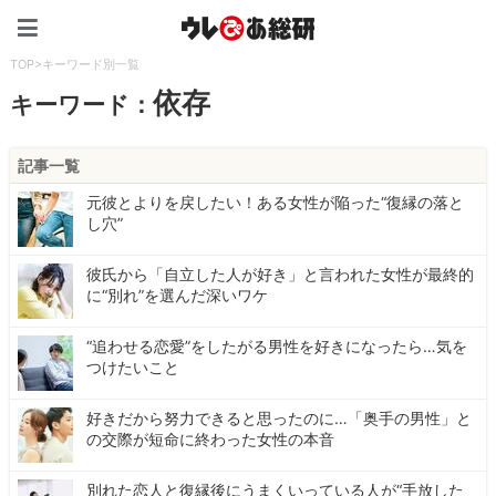
ウレぴあ総研（うれぴあ）
TOP
>
キーワード別一覧
依存
キーワード：
記事一覧
元彼とよりを戻したい！ある女性が陥った“復縁の落と
し穴”
彼氏から「自立した人が好き」と言われた女性が最終的
に“別れ”を選んだ深いワケ
“追わせる恋愛”をしたがる男性を好きになったら…気を
つけたいこと
好きだから努力できると思ったのに…「奥手の男性」と
の交際が短命に終わった女性の本音
別れた恋人と復縁後にうまくいっている人が“手放した