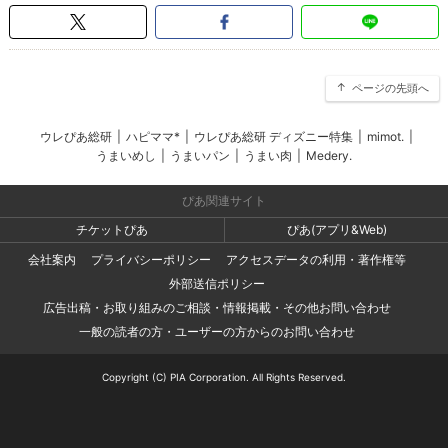
ページの先頭へ
ウレぴあ総研
|
ハピママ*
|
ウレぴあ総研 ディズニー特集
|
mimot.
|
うまいめし
|
うまいパン
|
うまい肉
|
Medery.
ぴあ関連サイト
チケットぴあ
ぴあ(アプリ&Web)
会社案内
プライバシーポリシー
アクセスデータの利用・著作権等
外部送信ポリシー
広告出稿・お取り組みのご相談・情報掲載・その他お問い合わせ
一般の読者の方・ユーザーの方からのお問い合わせ
Copyright (C) PIA Corporation. All Rights Reserved.