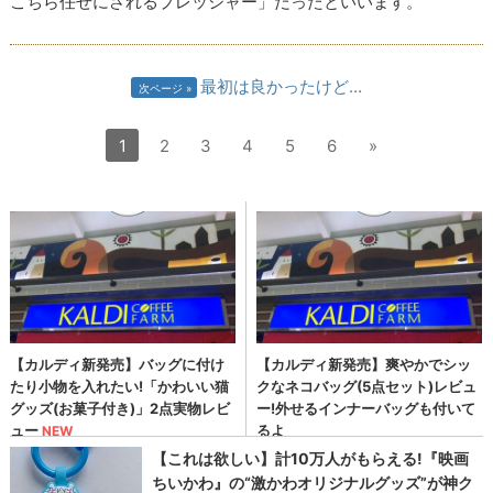
こちら任せにされるプレッシャー」だったといいます。
最初は良かったけど…
次ページ
1
2
3
4
5
6
»