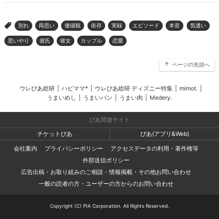
別れ
両思い
価値観
依存
実録
エピソード
本音
気遣い
>
思いやり
彼氏
彼女
カップル
恋愛
ページの先頭へ
ウレぴあ総研
|
ハピママ*
|
ウレぴあ総研 ディズニー特集
|
mimot.
|
うまいめし
|
うまいパン
|
うまい肉
|
Medery.
ぴあ関連サイト
チケットぴあ
ぴあ(アプリ&Web)
会社案内
プライバシーポリシー
アクセスデータの利用・著作権等
外部送信ポリシー
広告出稿・お取り組みのご相談・情報掲載・その他お問い合わせ
一般の読者の方・ユーザーの方からのお問い合わせ
Copyright (C) PIA Corporation. All Rights Reserved.