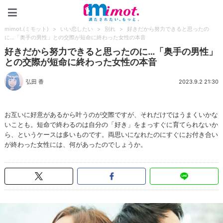
mimot.(ミモット)
mimot.(ミモット)
>
いい恋したい
>
別れ
>
好きだから努力できると思ったの
に…「奥手の男性」との交際が短命に終わった女性の本音
好きだから努力できると思ったのに…「奥手の男性」
との交際が短命に終わった女性の本音
弘田 香
2023.9.2 21:30
お互いに好意があるから叶うのが交際ですが、それだけではうまくいかな
いことも。短命で終わるのは自分の「好き」をまっすぐに育てられないか
ら、というケースは多いものです。両思いになれたのにすぐにお付き合い
が終わった女性には、何があったのでしょうか。