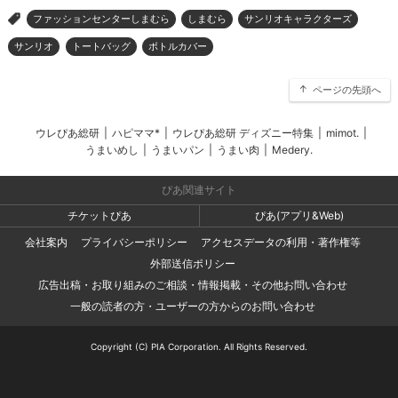
ファッションセンターしまむら
しまむら
サンリオキャラクターズ
>
サンリオ
トートバッグ
ボトルカバー
ページの先頭へ
ウレぴあ総研
|
ハピママ*
|
ウレぴあ総研 ディズニー特集
|
mimot.
|
うまいめし
|
うまいパン
|
うまい肉
|
Medery.
ぴあ関連サイト
チケットぴあ
ぴあ(アプリ&Web)
会社案内
プライバシーポリシー
アクセスデータの利用・著作権等
外部送信ポリシー
広告出稿・お取り組みのご相談・情報掲載・その他お問い合わせ
一般の読者の方・ユーザーの方からのお問い合わせ
Copyright (C) PIA Corporation. All Rights Reserved.