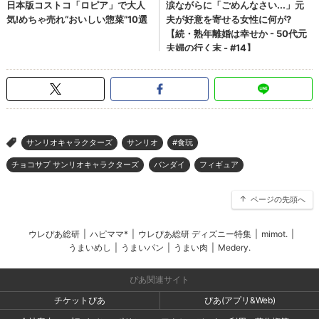
サンリオキャラクターズ
サンリオ
#食玩
>
チョコサプ サンリオキャラクターズ
バンダイ
フィギュア
ページの先頭へ
ウレぴあ総研
|
ハピママ*
|
ウレぴあ総研 ディズニー特集
|
mimot.
|
うまいめし
|
うまいパン
|
うまい肉
|
Medery.
ぴあ関連サイト
チケットぴあ
ぴあ(アプリ&Web)