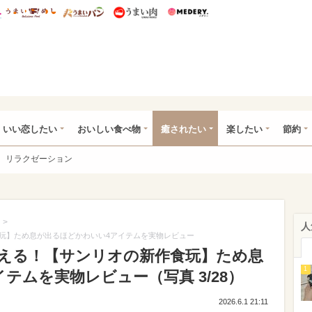
総研 ディズニー特集
mimot.
うまいめし
うまいパン
うまい肉
Medery.
ot.(ミモット)
いい恋したい
おいしい食べ物
癒されたい
楽したい
節約
リラクゼーション
>
人
玩】ため息が出るほどかわいい4アイテムを実物レビュー
える！【サンリオの新作食玩】ため息
1
テムを実物レビュー（写真 3/28）
2026.6.1 21:11