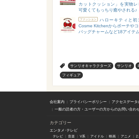
カットクッション」を実物レ
可愛くてもっちり癒やされる♪
ハローキティと初
ファッション
Cosme Kitchenからポーチ
バッグチャームなど18アイテム
>
サンリオキャラクターズ
サンリオ
フィギュア
会社案内
プライバシーポリシー
アクセスデータ
一般の読者の方・ユーザーの方からのお問い合わ
カテゴリー
エンタメ･テレビ
テレビ
音楽
V系
アイドル
映画
アニメ
2