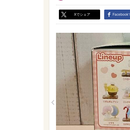
Xでシェア
Faceboo
<