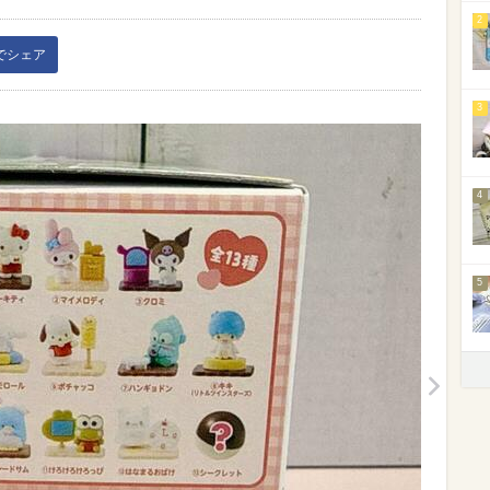
2
kでシェア
3
4
5