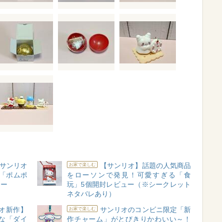
サンリオ
【サンリオ】話題の人気商品
お家で楽しむ
「ポムポ
をローソンで発見！可愛すぎる「食
ュー
玩」5個開封レビュー（※シークレット
ネタバレあり）
オ新作】
サンリオのコンビニ限定「新
お家で楽しむ
な「ダイ
作チャーム」がとびきりかわいい～！