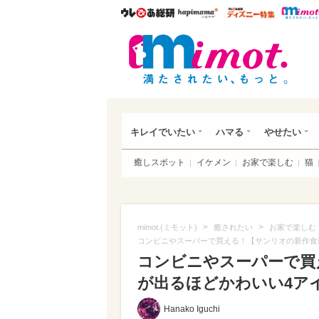
ウレぴあ総研
ハピママ*
ウレぴあ
mim
キレイでいたい
ハマる
やせたい
癒しスポット
イケメン
お家で楽しむ
猫
>
>
mimot.(ミモット)
癒されたい
お家で楽しむ
コンビニやスーパーで買える！【サンリオの新作食
コンビニやスーパーで買
が出るほどかわいい4アイ
Hanako Iguchi