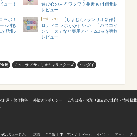
ビュー！
遊び心のあるワクワク要素も♪4個開封
レビュー
コラボ！
【しまむら×サンリオ新作】
生活・シゴト
やコーム付き
ロディコラボがかわいい！「パスコイ
が登場♪
ンケース」など実用アイテム3点を実物
レビュー
#食玩
チョコサプ サンリオキャラクターズ
バンダイ
の利用・著作権等
外部送信ポリシー
広告出稿・お取り組みのご相談・情報掲載
せ
.5次元ミュージカル
演劇
ニコ動
本・マンガ
ゲーム
イベント
アート
スポ