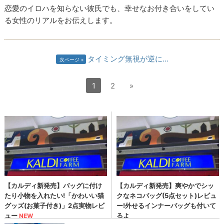
恋愛のイロハを知らない彼氏でも、幸せなお付き合いをしてい
る女性のリアルをお伝えします。
タイミング無視が逆に…
次ページ
1
2
»