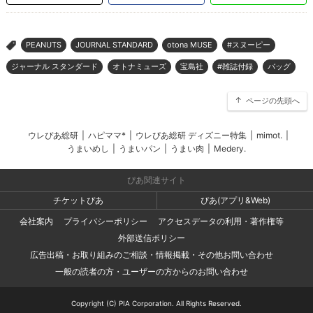
PEANUTS
JOURNAL STANDARD
otona MUSE
#スヌーピー
>
ジャーナル スタンダード
オトナミューズ
宝島社
#雑誌付録
バッグ
ページの先頭へ
ウレぴあ総研
|
ハピママ*
|
ウレぴあ総研 ディズニー特集
|
mimot.
|
うまいめし
|
うまいパン
|
うまい肉
|
Medery.
ぴあ関連サイト
チケットぴあ
ぴあ(アプリ&Web)
会社案内
プライバシーポリシー
アクセスデータの利用・著作権等
外部送信ポリシー
広告出稿・お取り組みのご相談・情報掲載・その他お問い合わせ
一般の読者の方・ユーザーの方からのお問い合わせ
Copyright (C) PIA Corporation. All Rights Reserved.