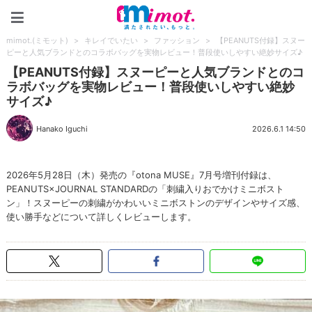
mimot.(ミモット)
mimot.(ミモット)
>
キレイでいたい
>
ファッション
>
【PEANUTS付録】スヌー
ピーと人気ブランドとのコラボバッグを実物レビュー！普段使いしやすい絶妙サイズ♪
【PEANUTS付録】スヌーピーと人気ブランドとのコ
ラボバッグを実物レビュー！普段使いしやすい絶妙
サイズ♪
Hanako Iguchi
2026.6.1 14:50
2026年5月28日（木）発売の『otona MUSE』7月号増刊付録は、
PEANUTS×JOURNAL STANDARDの「刺繍入りおでかけミニボスト
ン」！スヌーピーの刺繍がかわいいミニボストンのデザインやサイズ感、
使い勝手などについて詳しくレビューします。