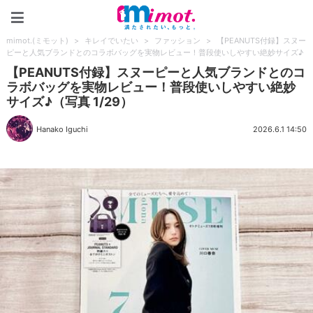
mimot.(ミモット)
mimot.(ミモット)
>
キレイでいたい
>
ファッション
>
【PEANUTS付録】スヌー
ピーと人気ブランドとのコラボバッグを実物レビュー！普段使いしやすい絶妙サイズ♪
【PEANUTS付録】スヌーピーと人気ブランドとのコ
ラボバッグを実物レビュー！普段使いしやすい絶妙
サイズ♪（写真 1/29）
Hanako Iguchi
2026.6.1 14:50