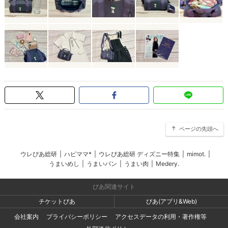
ページの先頭へ
ウレぴあ総研
|
ハピママ*
|
ウレぴあ総研 ディズニー特集
|
mimot.
|
うまいめし
|
うまいパン
|
うまい肉
|
Medery.
ぴあ関連サイト
チケットぴあ
ぴあ(アプリ&Web)
会社案内
プライバシーポリシー
アクセスデータの利用・著作権等