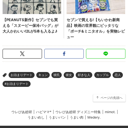
お泊まりデート
キュン
彼氏
彼女
好きな人
カップル
恋人
>
#お泊まりデート
ページの先頭へ
ウレぴあ総研
|
ハピママ*
|
ウレぴあ総研 ディズニー特集
|
mimot.
|
うまいめし
|
うまいパン
|
うまい肉
|
Medery.