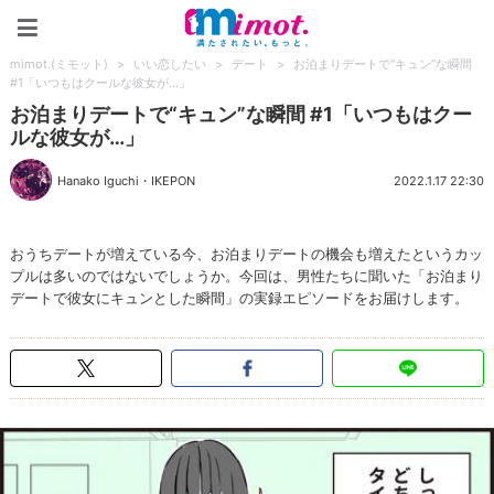
mimot.(ミモット)
mimot.(ミモット)
>
いい恋したい
>
デート
>
お泊まりデートで“キュン”な瞬間
#1「いつもはクールな彼女が…」
お泊まりデートで“キュン”な瞬間 #1「いつもはクー
ルな彼女が…」
Hanako Iguchi
・
IKEPON
2022.1.17 22:30
おうちデートが増えている今、お泊まりデートの機会も増えたというカッ
プルは多いのではないでしょうか。今回は、男性たちに聞いた「お泊まり
デートで彼女にキュンとした瞬間」の実録エピソードをお届けします。