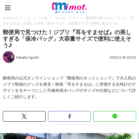
mimot.(ミモット)
mimot.(ミモット)
>
ハマる
>
マンガ・アニメ
>
郵便局で見つけた！ジブリ『耳
をすませば』の美しすぎる「保冷バッグ」大容量サイズで便利に使えそう♪
郵便局で見つけた！ジブリ『耳をすませば』の美し
すぎる「保冷バッグ」大容量サイズで便利に使えそ
う♪
Hanako Iguchi
2025.5.18 20:52
郵便局の公式オンラインショップ『郵便局のネットショップ』で大人気の
ジブリ映画のグッズを発見！映画『耳をすませば』に登場する古時計のデ
ザインをモチーフにした不織布保冷バッグのサイズや仕様などについて詳
しくご紹介します。