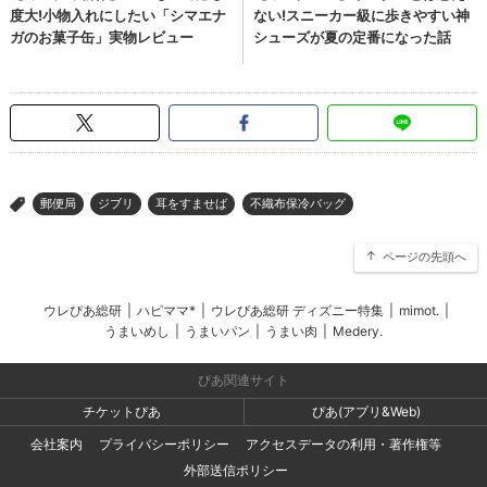
郵便局
ジブリ
耳をすませば
不織布保冷バッグ
>
ページの先頭へ
ウレぴあ総研
|
ハピママ*
|
ウレぴあ総研 ディズニー特集
|
mimot.
|
うまいめし
|
うまいパン
|
うまい肉
|
Medery.
ぴあ関連サイト
チケットぴあ
ぴあ(アプリ&Web)
会社案内
プライバシーポリシー
アクセスデータの利用・著作権等
外部送信ポリシー