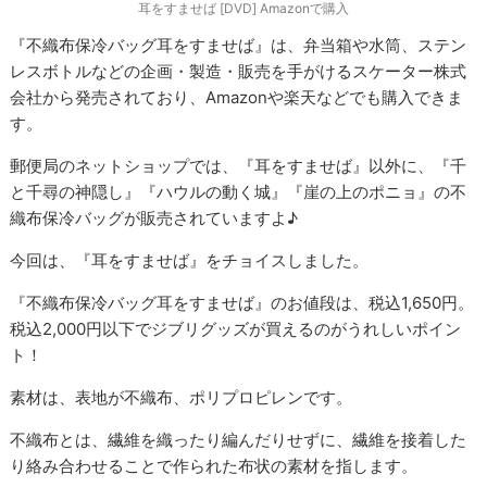
耳をすませば [DVD] Amazonで購入
『不織布保冷バッグ耳をすませば』は、弁当箱や水筒、ステン
レスボトルなどの企画・製造・販売を手がけるスケーター株式
会社から発売されており、Amazonや楽天などでも購入できま
す。
郵便局のネットショップでは、『耳をすませば』以外に、『千
と千尋の神隠し』『ハウルの動く城』『崖の上のポニョ』の不
織布保冷バッグが販売されていますよ♪
今回は、『耳をすませば』をチョイスしました。
『不織布保冷バッグ耳をすませば』のお値段は、税込1,650円。
税込2,000円以下でジブリグッズが買えるのがうれしいポイン
ト！
素材は、表地が不織布、ポリプロピレンです。
不織布とは、繊維を織ったり編んだりせずに、繊維を接着した
り絡み合わせることで作られた布状の素材を指します。