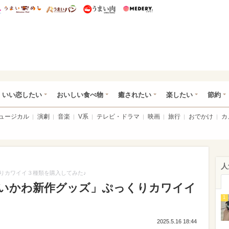
総研 ディズニー特集
mimot.
うまいめし
うまいパン
うまい肉
Medery.
ot.(ミモット)
いい恋したい
おいしい食べ物
癒されたい
楽したい
節約
ミュージカル
演劇
音楽
V系
テレビ・ドラマ
映画
旅行
おでかけ
カ
人
りカワイイ３種類を購入してみた♪
いかわ新作グッズ」ぷっくりカワイイ
1
2025.5.16 18:44