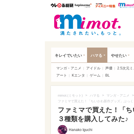
ウレぴあ総研
ハピママ*
ウレぴあ
mim
キレイでいたい
ハマる
やせたい
マンガ・アニメ
アイドル
声優
2.5次元
アート
Kエンタ
ゲーム
BL
>
>
>
mimot.(ミモット)
ハマる
マンガ・アニメ
ファミマで買えた！「ちいかわ新作グッズ」ぷっく
ファミマで買えた！「ち
３種類を購入してみた♪
Hanako Iguchi