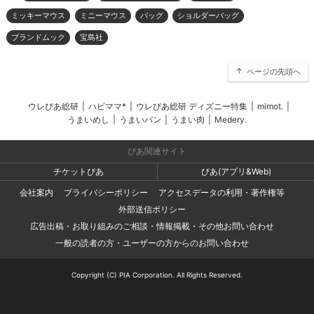
ミッキーマウス
ミニーマウス
バッグ
ショルダーバッグ
ブランドムック
宝島社
ページの先頭へ
ウレぴあ総研
|
ハピママ*
|
ウレぴあ総研 ディズニー特集
|
mimot.
|
うまいめし
|
うまいパン
|
うまい肉
|
Medery.
ぴあ関連サイト
チケットぴあ
ぴあ(アプリ&Web)
会社案内
プライバシーポリシー
アクセスデータの利用・著作権等
外部送信ポリシー
広告出稿・お取り組みのご相談・情報掲載・その他お問い合わせ
一般の読者の方・ユーザーの方からのお問い合わせ
Copyright (C) PIA Corporation. All Rights Reserved.