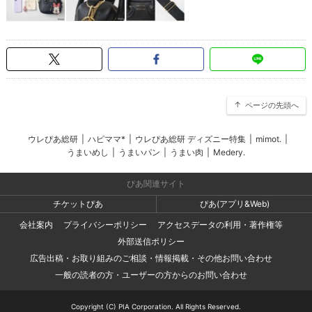
ページの先頭へ
ウレぴあ総研
|
ハピママ*
|
ウレぴあ総研 ディズニー特集
|
mimot.
|
うまいめし
|
うまいパン
|
うまい肉
|
Medery.
ぴあ関連サイト
チケットぴあ
ぴあ(アプリ&Web)
会社案内
プライバシーポリシー
アクセスデータの利用・著作権等
外部送信ポリシー
広告出稿・お取り組みのご相談・情報掲載・その他お問い合わせ
一般の読者の方・ユーザーの方からのお問い合わせ
Copyright (C) PIA Corporation. All Rights Reserved.