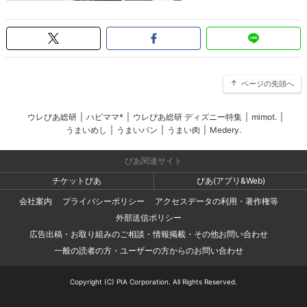
ページの先頭へ
ウレぴあ総研
|
ハピママ*
|
ウレぴあ総研 ディズニー特集
|
mimot.
|
うまいめし
|
うまいパン
|
うまい肉
|
Medery.
ぴあ関連サイト
チケットぴあ
ぴあ(アプリ&Web)
会社案内
プライバシーポリシー
アクセスデータの利用・著作権等
外部送信ポリシー
広告出稿・お取り組みのご相談・情報掲載・その他お問い合わせ
一般の読者の方・ユーザーの方からのお問い合わせ
Copyright (C) PIA Corporation. All Rights Reserved.