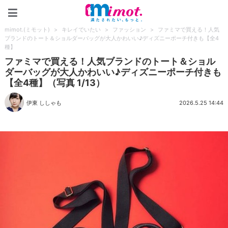
mimot.(ミモット)
mimot.(ミモット)
>
キレイでいたい
>
ファッション
>
ファミマで買える！人気
ブランドのトート＆ショルダーバッグが大人かわいい♪ディズニーポーチ付きも【全4
種】
ファミマで買える！人気ブランドのトート＆ショル
ダーバッグが大人かわいい♪ディズニーポーチ付きも
【全4種】（写真 1/13）
伊東 ししゃも
2026.5.25 14:44