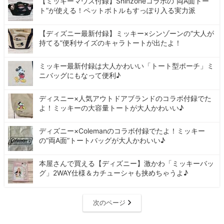
【ミッキーマウス付録】Shinzoneコラボの“両A面トー
ト”が使える！ペットボトルもすっぽり入る実力派
【ディズニー最新付録】ミッキー×シンゾーンの“大人が
持てる”便利サイズのキャラトートが出たよ！
ミッキー最新付録は大人かわいい「トート型ポーチ」ミ
ニバッグにもなって便利♪
ディスニー×人気アウトドアブランドのコラボ付録でた
よ！ミッキーの大容量トートが大人かわいい♪
ディズニー×Colemanのコラボ付録でたよ！ミッキー
の“両A面”トートバッグが大人かわいい♪
本屋さんで買える【ディズニー】激かわ「ミッキーバッ
グ」2WAY仕様＆カチューシャも挟めちゃうよ♪
次のページ