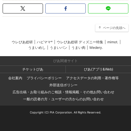
ページの先頭へ
ウレぴあ総研
|
ハピママ*
|
ウレぴあ総研 ディズニー特集
|
mimot.
|
うまいめし
|
うまいパン
|
うまい肉
|
Medery.
ぴあ関連サイト
チケットぴあ
ぴあ(アプリ&Web)
会社案内
プライバシーポリシー
アクセスデータの利用・著作権等
外部送信ポリシー
広告出稿・お取り組みのご相談・情報掲載・その他お問い合わせ
一般の読者の方・ユーザーの方からのお問い合わせ
Copyright (C) PIA Corporation. All Rights Reserved.