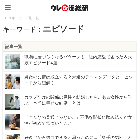
ウレぴあ総研（うれぴあ）
TOP
>
キーワード別一覧
エピソード
キーワード：
記事一覧
職場に居づらくなるパターンも…社内恋愛で困った＆失
敗エピソード4選
男女の友情は成立する？永遠のテーマをデータとエピソ
ードから紐解く
カラダだけの関係の男性と結婚したら…ある女性から学
ぶ「本当に幸せな結婚」とは
「こんなの普通じゃない…」不毛な関係に踏み込んだ女
性が初めて気づいたこと
好きだから努力できると思ったのに…「奥手の男性」と