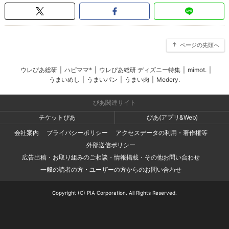
ページの先頭へ
ウレぴあ総研
|
ハピママ*
|
ウレぴあ総研 ディズニー特集
|
mimot.
|
うまいめし
|
うまいパン
|
うまい肉
|
Medery.
ぴあ関連サイト
チケットぴあ
ぴあ(アプリ&Web)
会社案内
プライバシーポリシー
アクセスデータの利用・著作権等
外部送信ポリシー
広告出稿・お取り組みのご相談・情報掲載・その他お問い合わせ
一般の読者の方・ユーザーの方からのお問い合わせ
Copyright (C) PIA Corporation. All Rights Reserved.