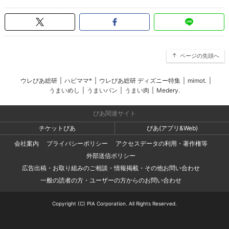
ページの先頭へ
ウレぴあ総研
|
ハピママ*
|
ウレぴあ総研 ディズニー特集
|
mimot.
|
うまいめし
|
うまいパン
|
うまい肉
|
Medery.
ぴあ関連サイト
チケットぴあ
ぴあ(アプリ&Web)
会社案内
プライバシーポリシー
アクセスデータの利用・著作権等
外部送信ポリシー
広告出稿・お取り組みのご相談・情報掲載・その他お問い合わせ
一般の読者の方・ユーザーの方からのお問い合わせ
Copyright (C) PIA Corporation. All Rights Reserved.