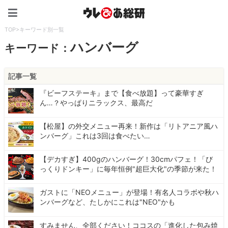
ウレぴあ総研（うれぴあ）
TOP
>
キーワード別一覧
ハンバーグ
キーワード：
記事一覧
『ビーフステーキ』まで【食べ放題】って豪華すぎ
ん…？やっぱりニラックス、最高だ
【松屋】の外交メニュー再来！新作は「リトアニア風ハ
ンバーグ」これは3回は食べたい…
【デカすぎ】400gのハンバーグ！30cmパフェ！「び
っくりドンキー」に毎年恒例"超巨大化"の季節が来た！
ガストに「NEOメニュー」が登場！有名人コラボや秋ハ
ンバーグなど、たしかにこれは"NEO"かも
すみません、全部ください！ココスの「進化した包み焼