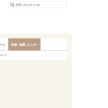
ーン
特集･連載･まとめ
キレイ