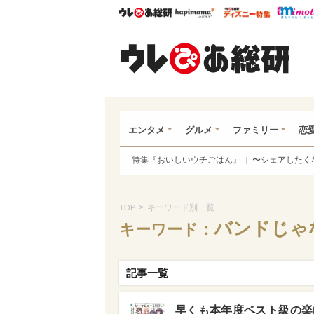
ウレぴあ総研
ハピママ*
ウレぴあ
ウレ
エンタメ
グルメ
ファミリー
恋
特集『おいしいウチごはん』
〜シェアしたく
>
キーワード別一覧
TOP
バンドじゃ
キーワード：
記事一覧
早くも本年度ベスト級の楽曲