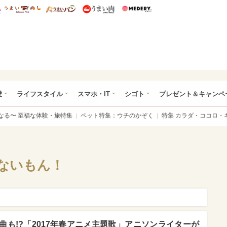
総研 ディズニー特集
mimot.
うまいめし
うまいパン
うまい肉
Medery.
ぴあ総研（うれぴあ）
愛
ライフスタイル
スマホ・IT
シゴト
プレゼント＆キャンペ
なる〜 至福な体験・旅特集
ペット特集：ウチのかぞく
特集 カラダ・ココロ・
ないもん！
も!?「2017年春アニメ主題歌」アニソンライターが