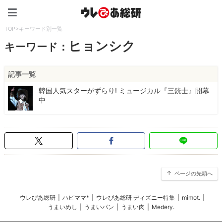
ウレぴあ総研（うれぴあ）
TOP
>
キーワード別一覧
ヒョンシク
キーワード：
記事一覧
韓国人気スターがずらり! ミュージカル『三銃士』開幕
中
ページの先頭へ
ウレぴあ総研
|
ハピママ*
|
ウレぴあ総研 ディズニー特集
|
mimot.
|
うまいめし
|
うまいパン
|
うまい肉
|
Medery.