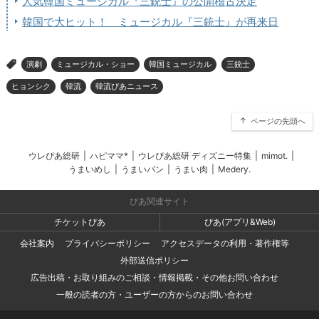
人気韓国ミュージカル『三銃士』の公開稽古決定
韓国で大ヒット！ ミュージカル『三銃士』が再来日
演劇
ミュージカル・ショー
韓国ミュージカル
三銃士
>
ヒョンシク
韓流
韓流ぴあニュース
ページの先頭へ
ウレぴあ総研
|
ハピママ*
|
ウレぴあ総研 ディズニー特集
|
mimot.
|
うまいめし
|
うまいパン
|
うまい肉
|
Medery.
ぴあ関連サイト
チケットぴあ
ぴあ(アプリ&Web)
会社案内
プライバシーポリシー
アクセスデータの利用・著作権等
外部送信ポリシー
広告出稿・お取り組みのご相談・情報掲載・その他お問い合わせ
一般の読者の方・ユーザーの方からのお問い合わせ