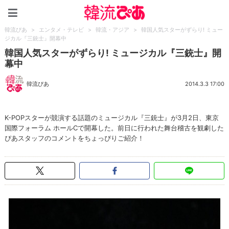
韓流ぴあ
韓流ぴあ
>
エンタメ・テレビ
>
韓流・アジア
>
韓国人気スターがずらり! ミュー
ジカル『三銃士』開幕中
韓国人気スターがずらり! ミュージカル『三銃士』開
幕中
韓流ぴあ
2014.3.3 17:00
K-POPスターが競演する話題のミュージカル『三銃士』が3月2日、東京
国際フォーラム ホールCで開幕した。前日に行われた舞台稽古を観劇した
ぴあスタッフのコメントをちょっぴりご紹介！