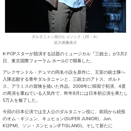
ダルタニャン役のヒョンシク（ZE：A）
拡大画像表示
K-POPスターが競演する話題のミュージカル『三銃士』が3月2
日、東京国際フォーラム ホールCで開幕した。
アレクサンドル・デュマの同名小説を原作に、王室の銃士隊へ
入隊志願する青年ダルタニャンと、三銃士のアトス、ポルト
ス、アラミスの冒険を描いた作品。2009年に韓国で初演、4度
の再演を重ねている人気作で、昨年8月には日本初公演を果たし
5万人を魅了した。
今回の日本公演では主人公のダルタニャン役に、前回から続投
のオム・ギジュン、キュヒョン(SUPER JUNIOR)、Jun.
K(2PM)、ソン・スンヒョン(FTISLAND)。そして新たに