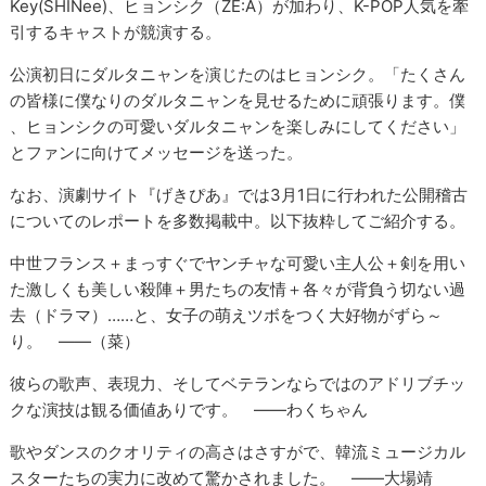
Key(SHINee)、ヒョンシク（ZE:A）が加わり、K-POP人気を牽
引するキャストが競演する。
公演初日にダルタニャンを演じたのはヒョンシク。「たくさん
の皆様に僕なりのダルタニャンを見せるために頑張ります。僕
、ヒョンシクの可愛いダルタニャンを楽しみにしてください」
とファンに向けてメッセージを送った。
なお、演劇サイト『げきぴあ』では3月1日に行われた公開稽古
についてのレポートを多数掲載中。以下抜粋してご紹介する。
中世フランス＋まっすぐでヤンチャな可愛い主人公＋剣を用い
た激しくも美しい殺陣＋男たちの友情＋各々が背負う切ない過
去（ドラマ）……と、女子の萌えツボをつく大好物がずら～
り。 ――（菜）
彼らの歌声、表現力、そしてベテランならではのアドリブチッ
クな演技は観る価値ありです。 ――わくちゃん
歌やダンスのクオリティの高さはさすがで、韓流ミュージカル
スターたちの実力に改めて驚かされました。 ――大場靖