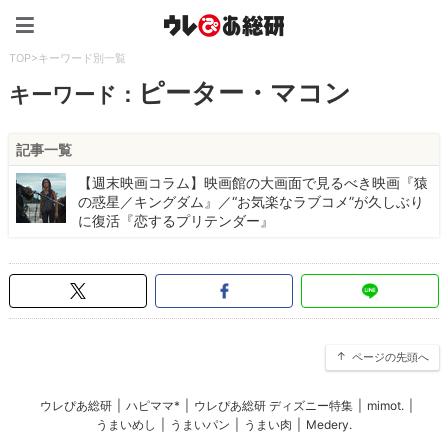
ウレぴあ総研（うれぴあ）
TOP
>
キーワード別一覧
ピーター・マコン
キーワード：
記事一覧
【週末映画コラム】映画館の大画面で見るべき映画『猿
の惑星／キングダム』／“お気楽なラブコメ”が久しぶり
に復活『恋するプリテンダー』
ページの先頭へ
ウレぴあ総研
|
ハピママ*
|
ウレぴあ総研 ディズニー特集
|
mimot.
|
うまいめし
|
うまいパン
|
うまい肉
|
Medery.