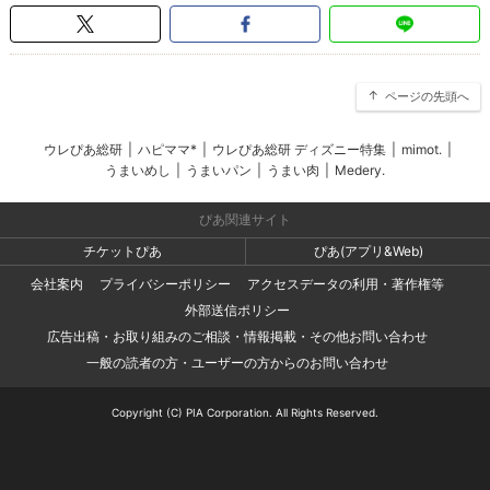
ページの先頭へ
ウレぴあ総研
|
ハピママ*
|
ウレぴあ総研 ディズニー特集
|
mimot.
|
うまいめし
|
うまいパン
|
うまい肉
|
Medery.
ぴあ関連サイト
チケットぴあ
ぴあ(アプリ&Web)
会社案内
プライバシーポリシー
アクセスデータの利用・著作権等
外部送信ポリシー
広告出稿・お取り組みのご相談・情報掲載・その他お問い合わせ
一般の読者の方・ユーザーの方からのお問い合わせ
Copyright (C) PIA Corporation. All Rights Reserved.