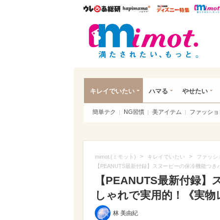
ウレぴあ総研
ハピママ*
ウレぴあ
mim
キレイでいたい
ハマる
やせたい
簡単テク
NG習慣
美アイテム
ファッショ
>
>
mimot.(ミモット)
キレイでいたい
ファッシ
【PEANUTS最新付録】スヌーピーの保冷機能つ
【PEANUTS最新付録
しゃれで実用的！《実物
林 美由紀