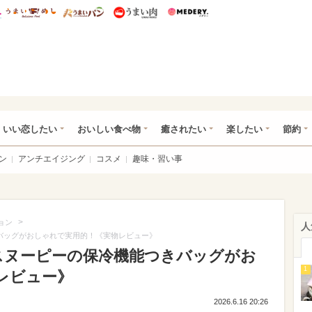
総研 ディズニー特集
mimot.
うまいめし
うまいパン
うまい肉
Medery.
ot.(ミモット)
いい恋したい
おいしい食べ物
癒されたい
楽したい
節約
ン
アンチエイジング
コスメ
趣味・習い事
>
ョン
人
きバッグがおしゃれで実用的！《実物レビュー》
】スヌーピーの保冷機能つきバッグがお
1
レビュー》
2026.6.16 20:26