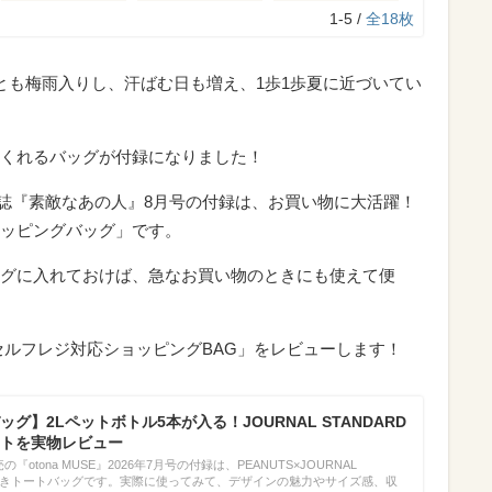
1-5 /
全18枚
とも梅雨入りし、汗ばむ日も増え、1歩1歩夏に近づいてい
くれるバッグが付録になりました！
た雑誌『素敵なあの人』8月号の付録は、お買い物に大活躍！
ッピングバッグ」です。
グに入れておけば、急なお買い物のときにも使えて便
セルフレジ対応ショッピングBAG」をレビューします！
グ】2Lペットボトル5本が入る！JOURNAL STANDARD
トを実物レビュー
の『otona MUSE』2026年7月号の付録は、PEANUTS×JOURNAL
ン付きトートバッグです。実際に使ってみて、デザインの魅力やサイズ感、収