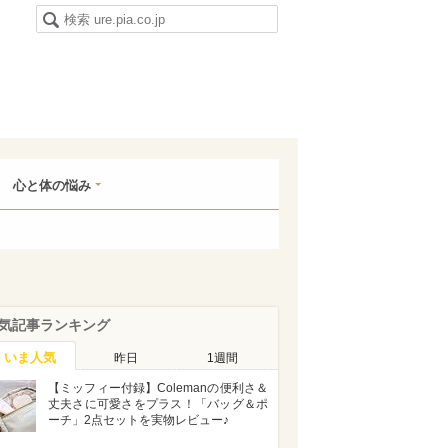
心と体の悩み
気記事ランキング
いま人気
昨日
1週間
【ミッフィー付録】Colemanの便利さ＆
丈夫さに可愛さをプラス！「バッグ＆ポ
ーチ」2点セットを実物レビュー♪