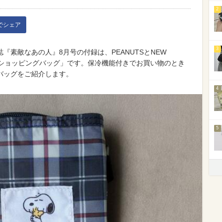
2
kでシェア
3
誌『素敵なあの人』8月号の付録は、PEANUTSとNEW
のショッピングバッグ」です。保冷機能付きでお買い物のとき
バッグをご紹介します。
4
5