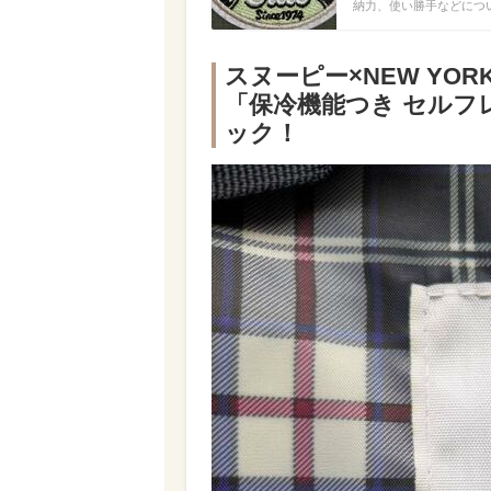
納力、使い勝手などにつ
スヌーピー×NEW YOR
「保冷機能つき セル
ック！