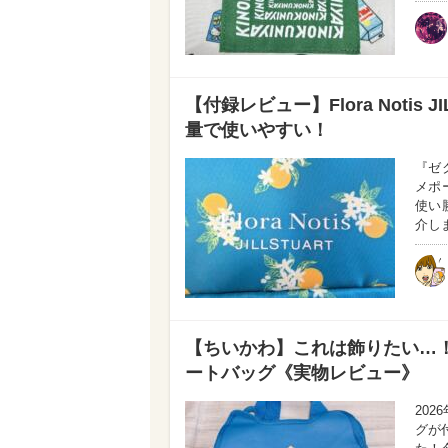
【付録レビュー】Flora Notis
量で使いやすい！
『ゼク
メポ
使い
介し
【ちいかわ】これは飾りたい…
ートバッグ《実物レビュー》
20
グが付