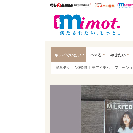
ウレぴあ総研
ハピママ*
ウレぴあ
mim
キレイでいたい
ハマる
やせたい
簡単テク
NG習慣
美アイテム
ファッショ