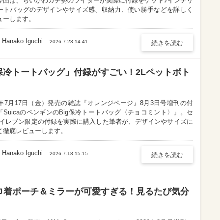
今回は、ちいかわガチ勢のライターが実際に付録をゲット♪インテリ
ートバッグのデザインやサイズ感、収納力、使い勝手などを詳しく
ューします。
Hanako Iguchi
Hanako Iguchi
2026.7.23 14:41
続きを読む
 保冷トートバッグ」付録がすごい！2Lペットボト
26年7月17日（金）発売の雑誌『オレンジページ』8月3日号増刊の付
「SuicaのペンギンのBig保冷トートバッグ〈チョコミント〉」。セ
-イレブン限定の付録を実際に購入した筆者が、デザインやサイズに
て徹底レビューします。
Hanako Iguchi
Hanako Iguchi
2026.7.18 15:15
続きを読む
巾着ポーチ＆ミラーが可愛すぎる！見るたび気分