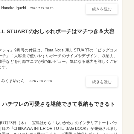
Hanako Iguchi
Hanako Iguchi
2026.7.29 20:26
続きを読む
 JILL STUARTのおしゃれポーチはマチつき＆大容
シィ』9月号の付録は、Flora Notis JILL STUARTの「ビッグコス
ーチ」！大容量で使いやすいポーチのサイズやデザイン、収納力、
勝手などを付録マニアが実物レビュー。気になる魅力を詳しくご紹
ます。
みくまゆたん
みくまゆたん
2026.7.26 20:26
続きを読む
！ハチワレの可愛さを堪能できて収納もできるト
26年7月23日（木）、宝島社から「ちいかわ」のインテリアトートバッ
録の『CHIIKAWA INTERIOR TOTE BAG BOOK』が発売されまし