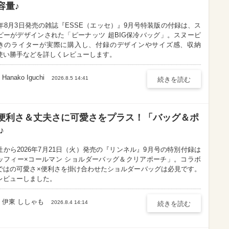
容量♪
26年8月3日発売の雑誌『ESSE（エッセ）』9月号特装版の付録は、ス
ピーがデザインされた「ピーナッツ 超BIG保冷バッグ」。スヌーピ
きのライターが実際に購入し、付録のデザインやサイズ感、収納
使い勝手などを詳しくレビューします。
Hanako Iguchi
Hanako Iguchi
2026.8.5 14:41
続きを読む
nの便利さ＆丈夫さに可愛さをプラス！「バッグ＆ポ
♪
社から2026年7月21日（火）発売の『リンネル』9月号の特別付録は
ッフィー×コールマン ショルダーバッグ＆クリアポーチ」。コラボ
ではの可愛さ×便利さを掛け合わせたショルダーバッグは必見です。
レビューしました。
伊東 ししゃも
伊東 ししゃも
2026.8.4 14:14
続きを読む