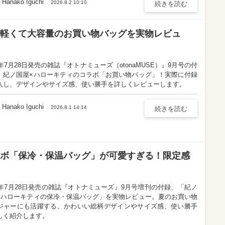
Hanako Iguchi
2026.8.2 10:10
続きを読む
】軽くて大容量のお買い物バッグを実物レビュ
6年7月28日発売の雑誌『オトナミューズ（otonaMUSE）』9月号の付
、紀ノ国屋×ハローキティのコラボ「お買い物バッグ」！実際に付録
入し、デザインやサイズ感、使い勝手を詳しくレビューします。
Hanako Iguchi
Hanako Iguchi
2026.8.1 14:14
続きを読む
ラボ「保冷・保温バッグ」が可愛すぎる！限定感
26年7月28日発売の雑誌『オトナミューズ』9月号増刊の付録、「紀ノ
×ハローキティの保冷・保温バッグ」を実物レビュー。夏のお買い物
ジャーにも活躍する、かわいい総柄デザインやサイズ感、使い勝手
しく紹介します。