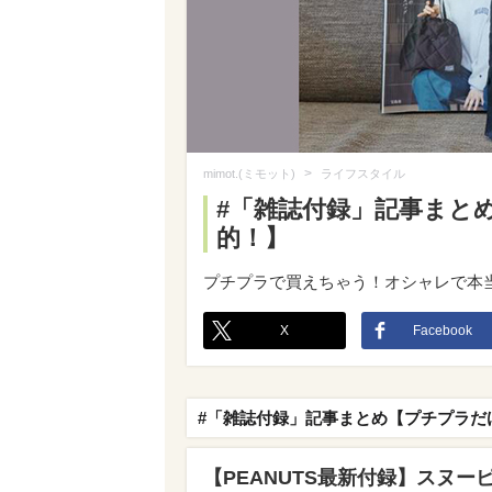
>
mimot.(ミモット)
ライフスタイル
#「雑誌付録」記事まと
的！】
プチプラで買えちゃう！オシャレで本
X
Facebook
#「雑誌付録」記事まとめ【プチプラだ
【PEANUTS最新付録】スヌー