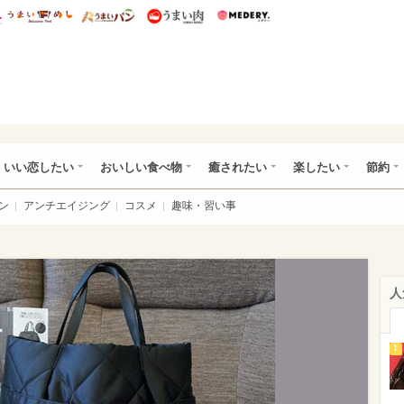
総研 ディズニー特集
mimot.
うまいめし
うまいパン
うまい肉
Medery.
ot.(ミモット)
いい恋したい
おいしい食べ物
癒されたい
楽したい
節約
ン
アンチエイジング
コスメ
趣味・習い事
人
1