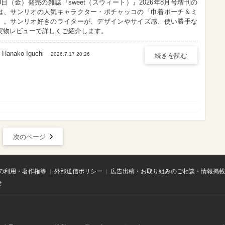
10日（金）発売の雑誌『sweet（スウィート）』2026年8月号増刊の
は、サンリオの人気キャラクター・ポチャッコの「巾着ポーチ＆ミ
」。サンリオ好きのライターが、デザインやサイズ感、使い勝手な
実物レビューで詳しくご紹介します。
Hanako Iguchi
Hanako Iguchi
2026.7.17 20:26
続きを読む
次のページ
の利用・著作権等
外部送信ポリシー
広告出稿・お取り組みのご相談・情報掲載
せ