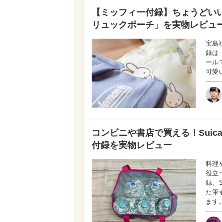
【ミッフィー付録】ちょうどい
リュックポーチ」を実物レビュー
宝島
録は
ール
可愛
コンビニや書店で買える！Sui
付録を実物レビュー
料理
役立
録、
た筆
ます