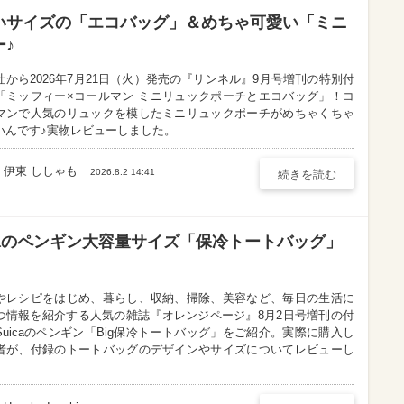
いサイズの「エコバッグ」＆めちゃ可愛い「ミニ
♪
社から2026年7月21日（火）発売の『リンネル』9月号増刊の特別付
「ミッフィー×コールマン ミニリュックポーチとエコバッグ」！コ
マンで人気のリュックを模したミニリュックポーチがめちゃくちゃ
いんです♪実物レビューしました。
伊東 ししゃも
伊東 ししゃも
2026.8.2 14:41
続きを読む
caのペンギン大容量サイズ「保冷トートバッグ」
やレシピをはじめ、暮らし、収納、掃除、美容など、毎日の生活に
つ情報を紹介する人気の雑誌『オレンジページ』8月2日号増刊の付
Suicaのペンギン「Big保冷トートバッグ」をご紹介。実際に購入し
者が、付録のトートバッグのデザインやサイズについてレビューし
。
Hanako Iguchi