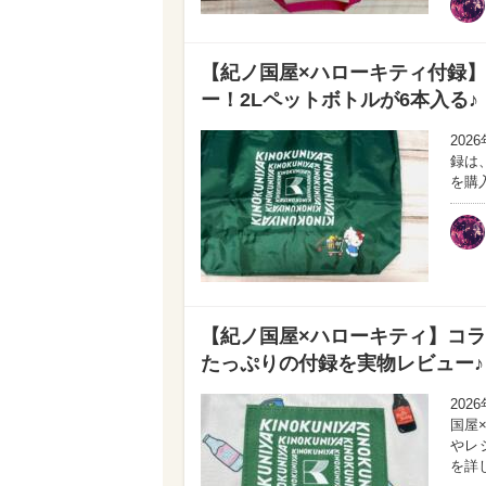
【紀ノ国屋×ハローキティ付録
ー！2Lペットボトルが6本入る♪
202
録は
を購
【紀ノ国屋×ハローキティ】コ
たっぷりの付録を実物レビュー♪
20
国屋
やレ
を詳