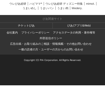
ウレぴあ総研
|
ハピママ*
|
ウレぴあ総研 ディズニー特集
|
mimot.
|
うまいめし
|
うまいパン
|
うまい肉
|
Medery.
ぴあ関連サイト
チケットぴあ
ぴあ(アプリ&Web)
会社案内
プライバシーポリシー
アクセスデータの利用・著作権等
外部送信ポリシー
広告出稿・お取り組みのご相談・情報掲載・その他お問い合わせ
一般の読者の方・ユーザーの方からのお問い合わせ
Copyright (C) PIA Corporation. All Rights Reserved.